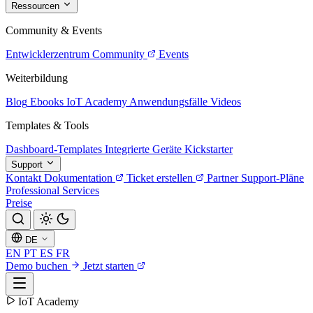
Ressourcen
Community & Events
Entwicklerzentrum
Community
Events
Weiterbildung
Blog
Ebooks
IoT Academy
Anwendungsfälle
Videos
Templates & Tools
Dashboard-Templates
Integrierte Geräte
Kickstarter
Support
Kontakt
Dokumentation
Ticket erstellen
Partner
Support-Pläne
Professional Services
Preise
DE
EN
PT
ES
FR
Demo buchen
Jetzt starten
IoT Academy