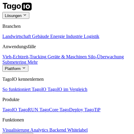
Lösungen
Branchen
Landwirtschaft
Gebäude
Energie
Industrie
Logistik
Anwendungsfälle
Vieh-Echtzeit-Tracking
Geräte & Maschinen
Silo-Überwachung
Submetering
Mehr
Plattform
TagoIO kennenlernen
So funktioniert TagoIO
TagoIO im Vergleich
Produkte
TagoIO
TagoRUN
TagoCore
TagoDeploy
TagoTiP
Funktionen
Visualisierung
Analytics
Backend
Whitelabel