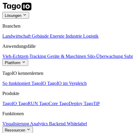
Lösungen
Branchen
Landwirtschaft
Gebäude
Energie
Industrie
Logistik
Anwendungsfälle
Vieh-Echtzeit-Tracking
Geräte & Maschinen
Silo-Überwachung
Subm
Plattform
TagoIO kennenlernen
So funktioniert TagoIO
TagoIO im Vergleich
Produkte
TagoIO
TagoRUN
TagoCore
TagoDeploy
TagoTiP
Funktionen
Visualisierung
Analytics
Backend
Whitelabel
Ressourcen