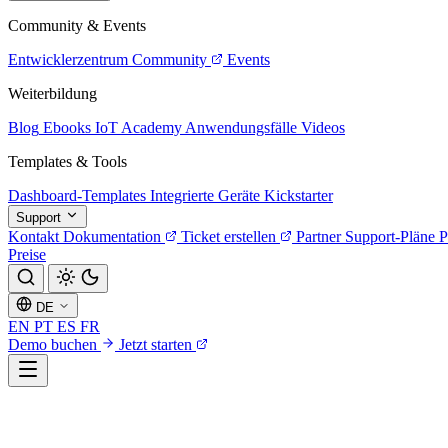
Community & Events
Entwicklerzentrum
Community
Events
Weiterbildung
Blog
Ebooks
IoT Academy
Anwendungsfälle
Videos
Templates & Tools
Dashboard-Templates
Integrierte Geräte
Kickstarter
Support
Kontakt
Dokumentation
Ticket erstellen
Partner
Support-Pläne
P
Preise
DE
EN
PT
ES
FR
Demo buchen
Jetzt starten