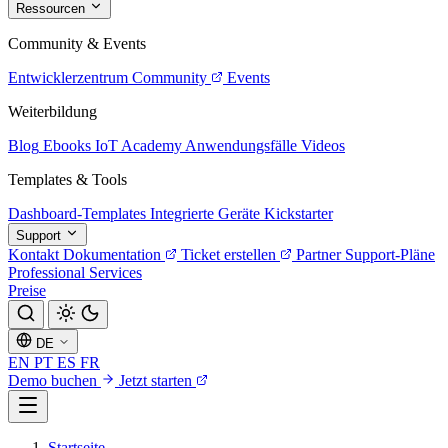
Ressourcen
Community & Events
Entwicklerzentrum
Community
Events
Weiterbildung
Blog
Ebooks
IoT Academy
Anwendungsfälle
Videos
Templates & Tools
Dashboard-Templates
Integrierte Geräte
Kickstarter
Support
Kontakt
Dokumentation
Ticket erstellen
Partner
Support-Pläne
Professional Services
Preise
DE
EN
PT
ES
FR
Demo buchen
Jetzt starten
Startseite