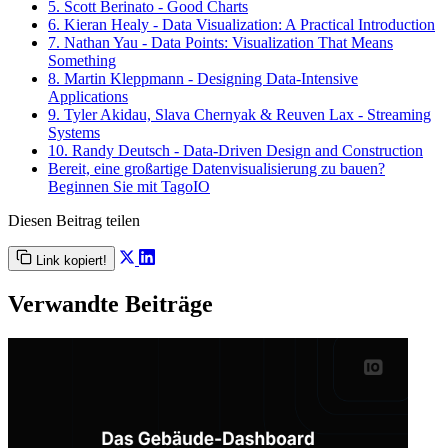
5. Scott Berinato - Good Charts
6. Kieran Healy - Data Visualization: A Practical Introduction
7. Nathan Yau - Data Points: Visualization That Means
Something
8. Martin Kleppmann - Designing Data-Intensive
Applications
9. Tyler Akidau, Slava Chernyak & Reuven Lax - Streaming
Systems
10. Randy Deutsch - Data-Driven Design and Construction
Bereit, eine großartige Datenvisualisierung zu bauen?
Beginnen Sie mit TagoIO
Diesen Beitrag teilen
Link kopiert!
Verwandte Beiträge