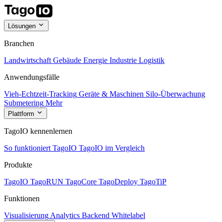
Lösungen
Branchen
Landwirtschaft
Gebäude
Energie
Industrie
Logistik
Anwendungsfälle
Vieh-Echtzeit-Tracking
Geräte & Maschinen
Silo-Überwachung
Submetering
Mehr
Plattform
TagoIO kennenlernen
So funktioniert TagoIO
TagoIO im Vergleich
Produkte
TagoIO
TagoRUN
TagoCore
TagoDeploy
TagoTiP
Funktionen
Visualisierung
Analytics
Backend
Whitelabel