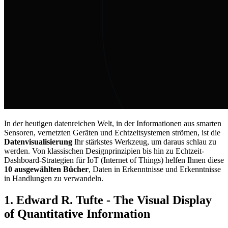
In der heutigen datenreichen Welt, in der Informationen aus smarten
Sensoren, vernetzten Geräten und Echtzeitsystemen strömen, ist die
Datenvisualisierung
Ihr stärkstes Werkzeug, um daraus schlau zu
werden. Von klassischen Designprinzipien bis hin zu Echtzeit-
Dashboard-Strategien für IoT (Internet of Things) helfen Ihnen diese
10 ausgewählten Bücher
, Daten in Erkenntnisse und Erkenntnisse
in Handlungen zu verwandeln.
1.
Edward R. Tufte - The Visual Display
of Quantitative Information