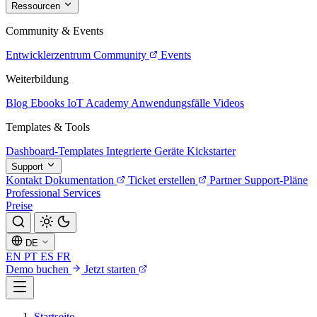
Ressourcen
Community & Events
Entwicklerzentrum
Community
Events
Weiterbildung
Blog
Ebooks
IoT Academy
Anwendungsfälle
Videos
Templates & Tools
Dashboard-Templates
Integrierte Geräte
Kickstarter
Support
Kontakt
Dokumentation
Ticket erstellen
Partner
Support-Pläne
Professional Services
Preise
DE
EN
PT
ES
FR
Demo buchen
Jetzt starten
Startseite