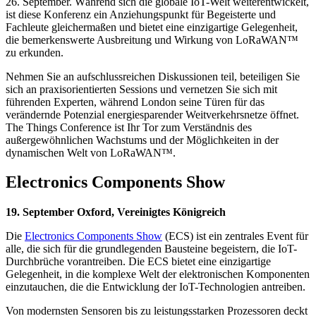
26. September. Während sich die globale IoT-Welt weiterentwickelt,
ist diese Konferenz ein Anziehungspunkt für Begeisterte und
Fachleute gleichermaßen und bietet eine einzigartige Gelegenheit,
die bemerkenswerte Ausbreitung und Wirkung von LoRaWAN™
zu erkunden.
Nehmen Sie an aufschlussreichen Diskussionen teil, beteiligen Sie
sich an praxisorientierten Sessions und vernetzen Sie sich mit
führenden Experten, während London seine Türen für das
verändernde Potenzial energiesparender Weitverkehrsnetze öffnet.
The Things Conference ist Ihr Tor zum Verständnis des
außergewöhnlichen Wachstums und der Möglichkeiten in der
dynamischen Welt von LoRaWAN™.
Electronics Components Show
19. September Oxford, Vereinigtes Königreich
Die
Electronics Components Show
(ECS) ist ein zentrales Event für
alle, die sich für die grundlegenden Bausteine begeistern, die IoT-
Durchbrüche vorantreiben. Die ECS bietet eine einzigartige
Gelegenheit, in die komplexe Welt der elektronischen Komponenten
einzutauchen, die die Entwicklung der IoT-Technologien antreiben.
Von modernsten Sensoren bis zu leistungsstarken Prozessoren deckt