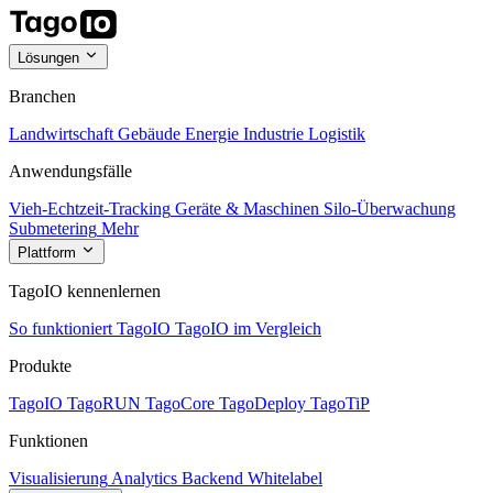
Lösungen
Branchen
Landwirtschaft
Gebäude
Energie
Industrie
Logistik
Anwendungsfälle
Vieh-Echtzeit-Tracking
Geräte & Maschinen
Silo-Überwachung
Submetering
Mehr
Plattform
TagoIO kennenlernen
So funktioniert TagoIO
TagoIO im Vergleich
Produkte
TagoIO
TagoRUN
TagoCore
TagoDeploy
TagoTiP
Funktionen
Visualisierung
Analytics
Backend
Whitelabel