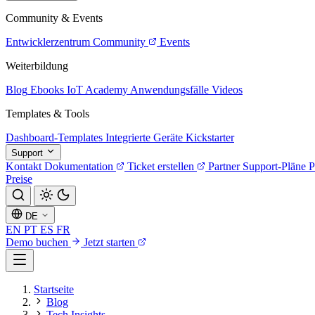
Community & Events
Entwicklerzentrum
Community
Events
Weiterbildung
Blog
Ebooks
IoT Academy
Anwendungsfälle
Videos
Templates & Tools
Dashboard-Templates
Integrierte Geräte
Kickstarter
Support
Kontakt
Dokumentation
Ticket erstellen
Partner
Support-Pläne
P
Preise
DE
EN
PT
ES
FR
Demo buchen
Jetzt starten
Startseite
Blog
Tech Insights