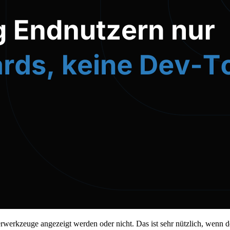
rwerkzeuge angezeigt werden oder nicht. Das ist sehr nützlich, wenn 