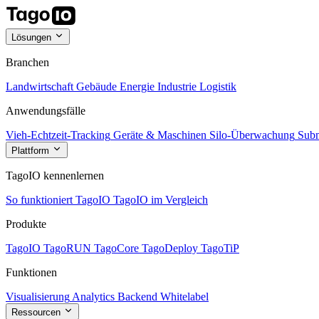
Lösungen
Branchen
Landwirtschaft
Gebäude
Energie
Industrie
Logistik
Anwendungsfälle
Vieh-Echtzeit-Tracking
Geräte & Maschinen
Silo-Überwachung
Subm
Plattform
TagoIO kennenlernen
So funktioniert TagoIO
TagoIO im Vergleich
Produkte
TagoIO
TagoRUN
TagoCore
TagoDeploy
TagoTiP
Funktionen
Visualisierung
Analytics
Backend
Whitelabel
Ressourcen