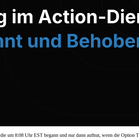
t, die um 8:08 Uhr EST begann und nur dann auftrat, wenn die Option Tr