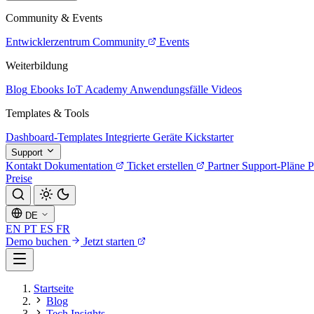
Community & Events
Entwicklerzentrum
Community
Events
Weiterbildung
Blog
Ebooks
IoT Academy
Anwendungsfälle
Videos
Templates & Tools
Dashboard-Templates
Integrierte Geräte
Kickstarter
Support
Kontakt
Dokumentation
Ticket erstellen
Partner
Support-Pläne
P
Preise
DE
EN
PT
ES
FR
Demo buchen
Jetzt starten
Startseite
Blog
Tech Insights