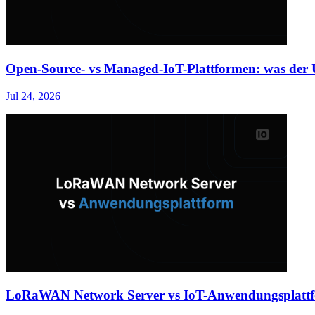
Open-Source- vs Managed-IoT-Plattformen: was der U
Jul 24, 2026
LoRaWAN Network Server vs IoT-Anwendungsplattform