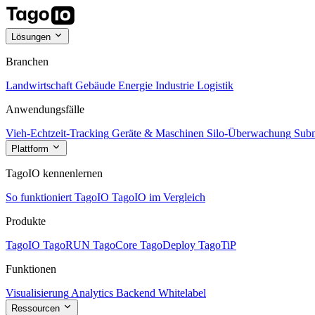
Lösungen
Branchen
Landwirtschaft
Gebäude
Energie
Industrie
Logistik
Anwendungsfälle
Vieh-Echtzeit-Tracking
Geräte & Maschinen
Silo-Überwachung
Subm
Plattform
TagoIO kennenlernen
So funktioniert TagoIO
TagoIO im Vergleich
Produkte
TagoIO
TagoRUN
TagoCore
TagoDeploy
TagoTiP
Funktionen
Visualisierung
Analytics
Backend
Whitelabel
Ressourcen