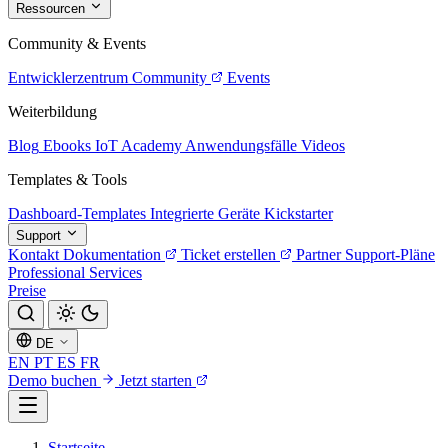
Ressourcen
Community & Events
Entwicklerzentrum
Community
Events
Weiterbildung
Blog
Ebooks
IoT Academy
Anwendungsfälle
Videos
Templates & Tools
Dashboard-Templates
Integrierte Geräte
Kickstarter
Support
Kontakt
Dokumentation
Ticket erstellen
Partner
Support-Pläne
Professional Services
Preise
DE
EN
PT
ES
FR
Demo buchen
Jetzt starten
Startseite