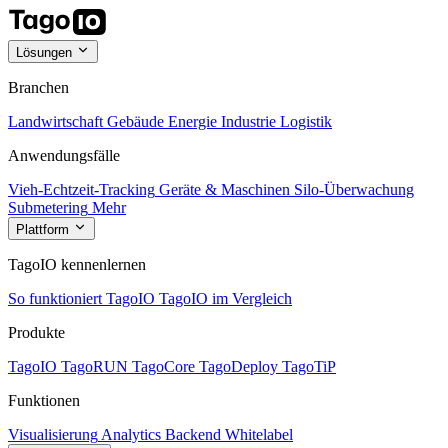
Lösungen
Branchen
Landwirtschaft
Gebäude
Energie
Industrie
Logistik
Anwendungsfälle
Vieh-Echtzeit-Tracking
Geräte & Maschinen
Silo-Überwachung
Submetering
Mehr
Plattform
TagoIO kennenlernen
So funktioniert TagoIO
TagoIO im Vergleich
Produkte
TagoIO
TagoRUN
TagoCore
TagoDeploy
TagoTiP
Funktionen
Visualisierung
Analytics
Backend
Whitelabel