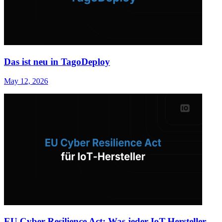
Das ist neu in TagoDeploy
May 12, 2026
EU Cyber Resilience Act: Was jeder IoT-Hersteller