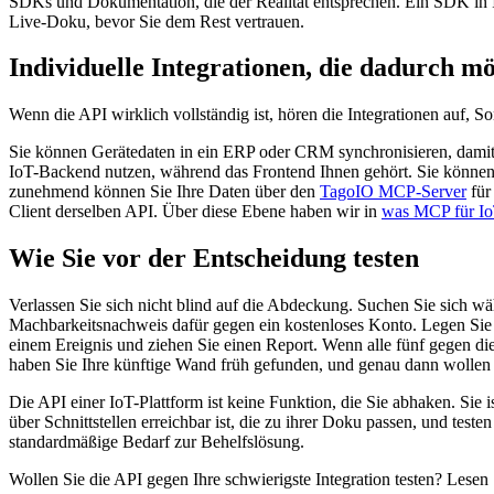
SDKs und Dokumentation, die der Realität entsprechen. Ein SDK in I
Live-Doku, bevor Sie dem Rest vertrauen.
Individuelle Integrationen, die dadurch m
Wenn die API wirklich vollständig ist, hören die Integrationen auf, S
Sie können Gerätedaten in ein ERP oder CRM synchronisieren, damit 
IoT-Backend nutzen, während das Frontend Ihnen gehört. Sie könne
zunehmend können Sie Ihre Daten über den
TagoIO MCP-Server
für
Client derselben API. Über diese Ebene haben wir in
was MCP für Io
Wie Sie vor der Entscheidung testen
Verlassen Sie sich nicht blind auf die Abdeckung. Suchen Sie sich wä
Machbarkeitsnachweis dafür gegen ein kostenloses Konto. Legen Sie ei
einem Ereignis und ziehen Sie einen Report. Wenn alle fünf gegen die
haben Sie Ihre künftige Wand früh gefunden, und genau dann wollen S
Die API einer IoT-Plattform ist keine Funktion, die Sie abhaken. Sie 
über Schnittstellen erreichbar ist, die zu ihrer Doku passen, und teste
standardmäßige Bedarf zur Behelfslösung.
Wollen Sie die API gegen Ihre schwierigste Integration testen? Lesen