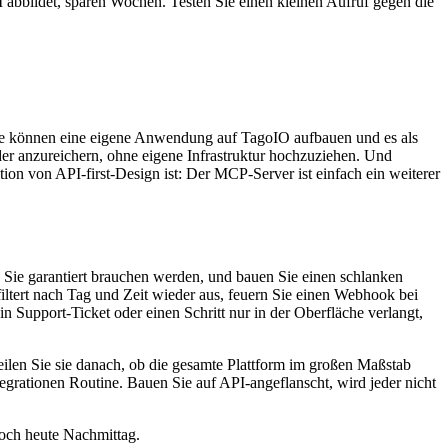
abbildet, sparen Wochen. Testen Sie einen kleinen Aufruf gegen die
Sie können eine eigene Anwendung auf TagoIO aufbauen und es als
oder anzureichern, ohne eigene Infrastruktur hochzuziehen. Und
on von API-first-Design ist: Der MCP-Server ist einfach ein weiterer
ie Sie garantiert brauchen werden, und bauen Sie einen schlanken
iltert nach Tag und Zeit wieder aus, feuern Sie einen Webhook bei
n Support-Ticket oder einen Schritt nur in der Oberfläche verlangt,
rteilen Sie sie danach, ob die gesamte Plattform im großen Maßstab
Integrationen Routine. Bauen Sie auf API-angeflanscht, wird jeder nicht
och heute Nachmittag.