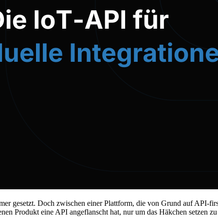
er gesetzt. Doch zwischen einer Plattform, die von Grund auf API-first
ossenen Produkt eine API angeflanscht hat, nur um das Häkchen setzen z