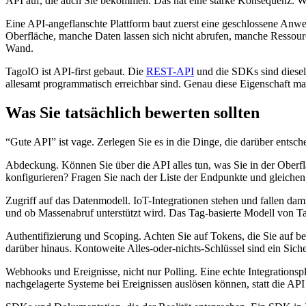
API auf, die auch Sie bekommen. Das hat eine starke Konsequenz: We
Eine API-angeflanschte Plattform baut zuerst eine geschlossene Anwen
Oberfläche, manche Daten lassen sich nicht abrufen, manche Ressource
Wand.
TagoIO ist API-first gebaut. Die
REST-API
und die SDKs sind dieselb
allesamt programmatisch erreichbar sind. Genau diese Eigenschaft macht
Was Sie tatsächlich bewerten sollten
“Gute API” ist vage. Zerlegen Sie es in die Dinge, die darüber entsche
Abdeckung. Können Sie über die API alles tun, was Sie in der Oberfl
konfigurieren? Fragen Sie nach der Liste der Endpunkte und gleichen S
Zugriff auf das Datenmodell. IoT-Integrationen stehen und fallen dam
und ob Massenabruf unterstützt wird. Das Tag-basierte Modell von T
Authentifizierung und Scoping. Achten Sie auf Tokens, die Sie auf b
darüber hinaus. Kontoweite Alles-oder-nichts-Schlüssel sind ein Sic
Webhooks und Ereignisse, nicht nur Polling. Eine echte Integrations
nachgelagerte Systeme bei Ereignissen auslösen können, statt die AP