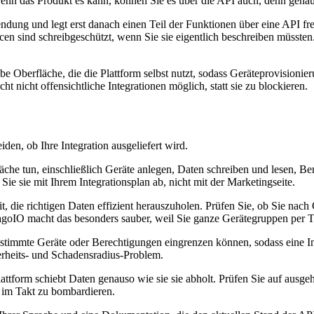
nn das Produkt es kann, können Sie es über die API auch, denn genau 
dung und legt erst danach einen Teil der Funktionen über eine API fre
n sind schreibgeschützt, wenn Sie sie eigentlich beschreiben müssten. 
e Oberfläche, die die Plattform selbst nutzt, sodass Geräteprovisioni
 nicht offensichtliche Integrationen möglich, statt sie zu blockieren.
iden, ob Ihre Integration ausgeliefert wird.
äche tun, einschließlich Geräte anlegen, Daten schreiben und lesen, 
ie sie mit Ihrem Integrationsplan ab, nicht mit der Marketingseite.
it, die richtigen Daten effizient herauszuholen. Prüfen Sie, ob Sie na
agoIO macht das besonders sauber, weil Sie ganze Gerätegruppen per T
estimmte Geräte oder Berechtigungen eingrenzen können, sodass eine I
herheits- und Schadensradius-Problem.
plattform schiebt Daten genauso wie sie sie abholt. Prüfen Sie auf au
I im Takt zu bombardieren.