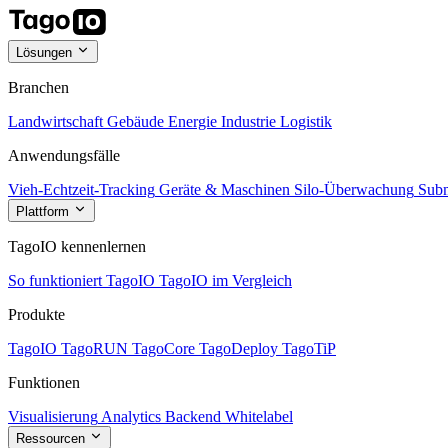
Lösungen
Branchen
Landwirtschaft
Gebäude
Energie
Industrie
Logistik
Anwendungsfälle
Vieh-Echtzeit-Tracking
Geräte & Maschinen
Silo-Überwachung
Subm
Plattform
TagoIO kennenlernen
So funktioniert TagoIO
TagoIO im Vergleich
Produkte
TagoIO
TagoRUN
TagoCore
TagoDeploy
TagoTiP
Funktionen
Visualisierung
Analytics
Backend
Whitelabel
Ressourcen