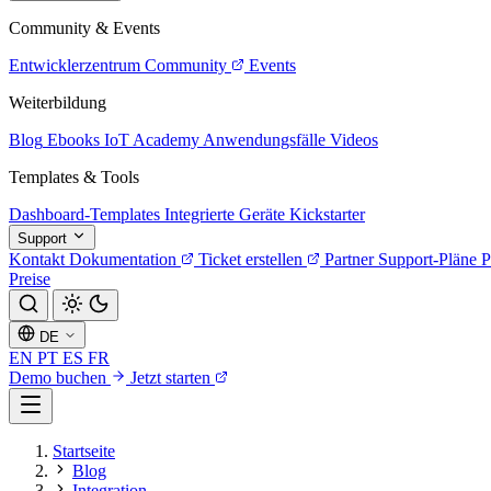
Community & Events
Entwicklerzentrum
Community
Events
Weiterbildung
Blog
Ebooks
IoT Academy
Anwendungsfälle
Videos
Templates & Tools
Dashboard-Templates
Integrierte Geräte
Kickstarter
Support
Kontakt
Dokumentation
Ticket erstellen
Partner
Support-Pläne
P
Preise
DE
EN
PT
ES
FR
Demo buchen
Jetzt starten
Startseite
Blog
Integration