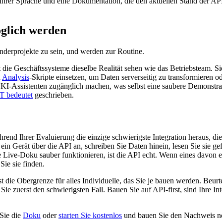
hrer Sprache und eine Dokumentation, die den aktuellen Stand der API 
öglich werden
onderprojekte zu sein, und werden zur Routine.
die Geschäftssysteme dieselbe Realität sehen wie das Betriebsteam. 
n
Analysis
-Skripte einsetzen, um Daten serverseitig zu transformieren 
 KI-Assistenten zugänglich machen, was selbst eine saubere Demonstrati
T bedeutet
geschrieben.
hrend Ihrer Evaluierung die einzige schwierigste Integration heraus, d
n Gerät über die API an, schreiben Sie Daten hinein, lesen Sie sie gef
 Live-Doku sauber funktionieren, ist die API echt. Wenn eines davon ei
ie sie finden.
ist die Obergrenze für alles Individuelle, das Sie je bauen werden. Beu
n Sie zuerst den schwierigsten Fall. Bauen Sie auf API-first, sind Ihre 
 Sie die
Doku
oder
starten Sie kostenlos
und bauen Sie den Nachweis n