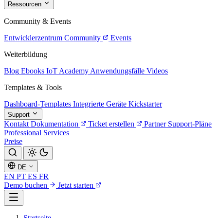
Ressourcen
Community & Events
Entwicklerzentrum
Community
Events
Weiterbildung
Blog
Ebooks
IoT Academy
Anwendungsfälle
Videos
Templates & Tools
Dashboard-Templates
Integrierte Geräte
Kickstarter
Support
Kontakt
Dokumentation
Ticket erstellen
Partner
Support-Pläne
Professional Services
Preise
DE
EN
PT
ES
FR
Demo buchen
Jetzt starten
Startseite