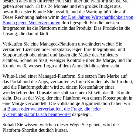
besitzen alles und differenzieren sich über die Plattform selbst. Sie
geben aber auch 18 bis 24 Monate und ein großes Budget aus,
bevor Ihr erster Kunde Sie bezahlt, und die Wartung hört nie auf.
Diese Rechnung haben wir in
der Drei-Jahres-Wirtschaftlichkeit von
Bauen gegen Weiterverkaufen
durchgespielt. Für die meisten
Integratoren ist die Plattform nicht das Produkt. Das Produkt ist die
Lösung, die darauf läuft.
Verkaufen Sie eine Managed-Plattform unverändert weiter. Sie
verkaufen Lizenzen oder Sitzplätze, legen Ihre Integrations- und
Supportarbeit obendrauf und lassen die Marke des Anbieters
sichtbar. Schneller Start, weniger Kontrolle über die Marge, und Ihr
Kunde weiß, wessen Logo auf dem Anmeldebildschirm steht.
White-Label einer Managed-Plattform. Sie setzen Ihre Marke auf
das Portal und die Apps, verkaufen es Ihren Kunden als Ihr Produkt,
und die Plattformgebühr wird zu einem Kostenfaktor einer
wiederkehrenden Umsatzlinie statt zu einem Etikett, das Ihr Kunde
sieht. Das ist der Weg, der eine Plattform von einem Kostenpunkt in
eine Marge verwandelt. Die vollständige Argumentation haben wir
in
Bauen oder weiterverkaufen, die Frage, die jeder
Systemintegrator falsch beantwortet
dargelegt.
Sobald Sie wissen, welchen dieser Wege Sie gehen, wird die
Plattform-Shortlist deutlich kürzer.