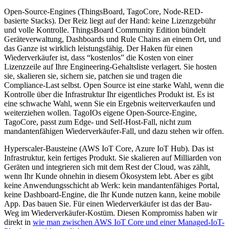
Open-Source-Engines (ThingsBoard, TagoCore, Node-RED-
basierte Stacks). Der Reiz liegt auf der Hand: keine Lizenzgebühr
und volle Kontrolle. ThingsBoard Community Edition bündelt
Geräteverwaltung, Dashboards und Rule Chains an einem Ort, und
das Ganze ist wirklich leistungsfähig. Der Haken für einen
Wiederverkäufer ist, dass “kostenlos” die Kosten von einer
Lizenzzeile auf Ihre Engineering-Gehaltsliste verlagert. Sie hosten
sie, skalieren sie, sichern sie, patchen sie und tragen die
Compliance-Last selbst. Open Source ist eine starke Wahl, wenn die
Kontrolle über die Infrastruktur Ihr eigentliches Produkt ist. Es ist
eine schwache Wahl, wenn Sie ein Ergebnis weiterverkaufen und
weiterziehen wollen. TagoIOs eigene Open-Source-Engine,
TagoCore, passt zum Edge- und Self-Host-Fall, nicht zum
mandantenfähigen Wiederverkäufer-Fall, und dazu stehen wir offen.
Hyperscaler-Bausteine (AWS IoT Core, Azure IoT Hub). Das ist
Infrastruktur, kein fertiges Produkt. Sie skalieren auf Milliarden von
Geräten und integrieren sich mit dem Rest der Cloud, was zählt,
wenn Ihr Kunde ohnehin in diesem Ökosystem lebt. Aber es gibt
keine Anwendungsschicht ab Werk: kein mandantenfähiges Portal,
keine Dashboard-Engine, die Ihr Kunde nutzen kann, keine mobile
App. Das bauen Sie. Für einen Wiederverkäufer ist das der Bau-
Weg im Wiederverkäufer-Kostüm. Diesen Kompromiss haben wir
direkt in
wie man zwischen AWS IoT Core und einer Managed-IoT-