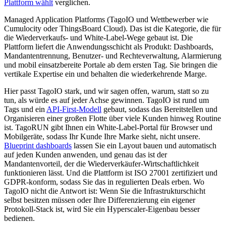
Plattform wählt
verglichen.
Managed Application Platforms (TagoIO und Wettbewerber wie
Cumulocity oder ThingsBoard Cloud). Das ist die Kategorie, die für
die Wiederverkaufs- und White-Label-Wege gebaut ist. Die
Plattform liefert die Anwendungsschicht als Produkt: Dashboards,
Mandantentrennung, Benutzer- und Rechteverwaltung, Alarmierung
und mobil einsatzbereite Portale ab dem ersten Tag. Sie bringen die
vertikale Expertise ein und behalten die wiederkehrende Marge.
Hier passt TagoIO stark, und wir sagen offen, warum, statt so zu
tun, als würde es auf jeder Achse gewinnen. TagoIO ist rund um
Tags und ein
API-First-Modell
gebaut, sodass das Bereitstellen und
Organisieren einer großen Flotte über viele Kunden hinweg Routine
ist. TagoRUN gibt Ihnen ein White-Label-Portal für Browser und
Mobilgeräte, sodass Ihr Kunde Ihre Marke sieht, nicht unsere.
Blueprint dashboards
lassen Sie ein Layout bauen und automatisch
auf jeden Kunden anwenden, und genau das ist der
Mandantenvorteil, der die Wiederverkäufer-Wirtschaftlichkeit
funktionieren lässt. Und die Plattform ist ISO 27001 zertifiziert und
GDPR-konform, sodass Sie das in regulierten Deals erben. Wo
TagoIO nicht die Antwort ist: Wenn Sie die Infrastrukturschicht
selbst besitzen müssen oder Ihre Differenzierung ein eigener
Protokoll-Stack ist, wird Sie ein Hyperscaler-Eigenbau besser
bedienen.