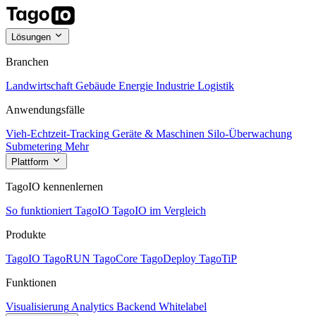
Lösungen
Branchen
Landwirtschaft
Gebäude
Energie
Industrie
Logistik
Anwendungsfälle
Vieh-Echtzeit-Tracking
Geräte & Maschinen
Silo-Überwachung
Submetering
Mehr
Plattform
TagoIO kennenlernen
So funktioniert TagoIO
TagoIO im Vergleich
Produkte
TagoIO
TagoRUN
TagoCore
TagoDeploy
TagoTiP
Funktionen
Visualisierung
Analytics
Backend
Whitelabel