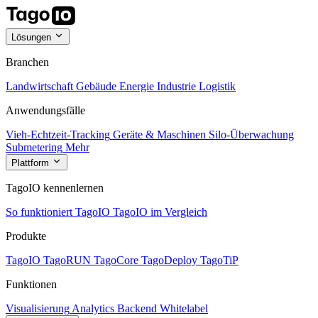
Lösungen
Branchen
Landwirtschaft
Gebäude
Energie
Industrie
Logistik
Anwendungsfälle
Vieh-Echtzeit-Tracking
Geräte & Maschinen
Silo-Überwachung
Submetering
Mehr
Plattform
TagoIO kennenlernen
So funktioniert TagoIO
TagoIO im Vergleich
Produkte
TagoIO
TagoRUN
TagoCore
TagoDeploy
TagoTiP
Funktionen
Visualisierung
Analytics
Backend
Whitelabel