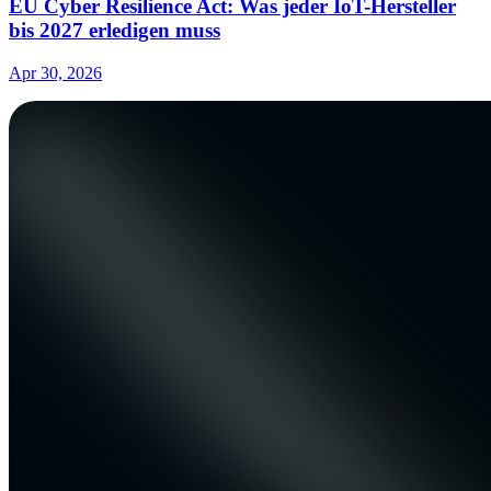
EU Cyber Resilience Act: Was jeder IoT-Hersteller
bis 2027 erledigen muss
Apr 30, 2026