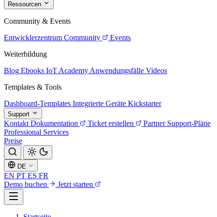
Ressourcen
Community & Events
Entwicklerzentrum
Community
Events
Weiterbildung
Blog
Ebooks
IoT Academy
Anwendungsfälle
Videos
Templates & Tools
Dashboard-Templates
Integrierte Geräte
Kickstarter
Support
Kontakt
Dokumentation
Ticket erstellen
Partner
Support-Pläne
Professional Services
Preise
DE
EN
PT
ES
FR
Demo buchen
Jetzt starten
Startseite