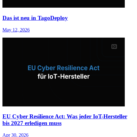
Das ist neu in TagoDeploy
May 12, 2026
EU Cyber Resilience Act: Was jeder IoT-Hersteller
bis 2027 erledigen muss
Apr 30, 2026