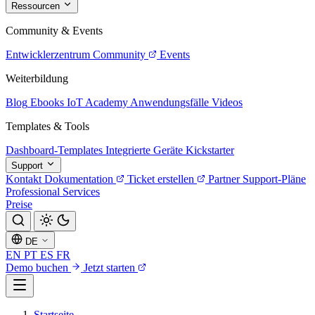
Ressourcen
Community & Events
Entwicklerzentrum
Community
Events
Weiterbildung
Blog
Ebooks
IoT Academy
Anwendungsfälle
Videos
Templates & Tools
Dashboard-Templates
Integrierte Geräte
Kickstarter
Support
Kontakt
Dokumentation
Ticket erstellen
Partner
Support-Pläne
Professional Services
Preise
DE
EN
PT
ES
FR
Demo buchen
Jetzt starten
Startseite