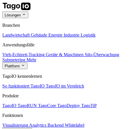
Lösungen
Branchen
Landwirtschaft
Gebäude
Energie
Industrie
Logistik
Anwendungsfälle
Vieh-Echtzeit-Tracking
Geräte & Maschinen
Silo-Überwachung
Submetering
Mehr
Plattform
TagoIO kennenlernen
So funktioniert TagoIO
TagoIO im Vergleich
Produkte
TagoIO
TagoRUN
TagoCore
TagoDeploy
TagoTiP
Funktionen
Visualisierung
Analytics
Backend
Whitelabel