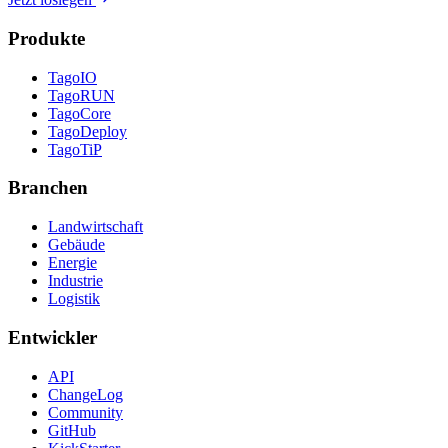
Produkte
TagoIO
TagoRUN
TagoCore
TagoDeploy
TagoTiP
Branchen
Landwirtschaft
Gebäude
Energie
Industrie
Logistik
Entwickler
API
ChangeLog
Community
GitHub