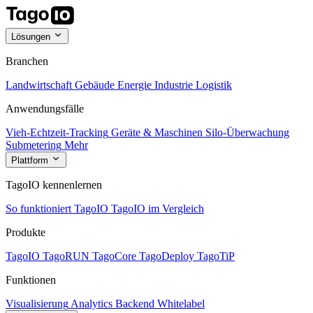
Lösungen
Branchen
Landwirtschaft
Gebäude
Energie
Industrie
Logistik
Anwendungsfälle
Vieh-Echtzeit-Tracking
Geräte & Maschinen
Silo-Überwachung
Submetering
Mehr
Plattform
TagoIO kennenlernen
So funktioniert TagoIO
TagoIO im Vergleich
Produkte
TagoIO
TagoRUN
TagoCore
TagoDeploy
TagoTiP
Funktionen
Visualisierung
Analytics
Backend
Whitelabel