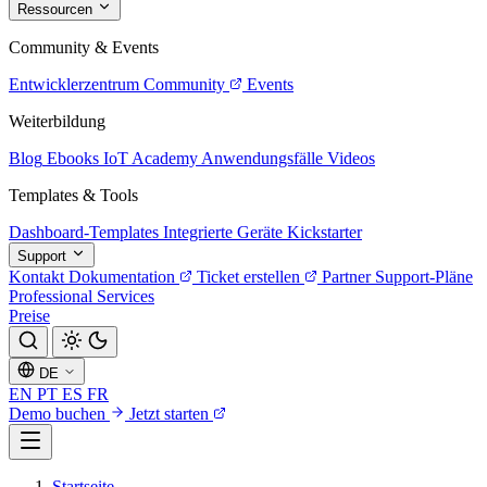
Ressourcen
Community & Events
Entwicklerzentrum
Community
Events
Weiterbildung
Blog
Ebooks
IoT Academy
Anwendungsfälle
Videos
Templates & Tools
Dashboard-Templates
Integrierte Geräte
Kickstarter
Support
Kontakt
Dokumentation
Ticket erstellen
Partner
Support-Pläne
Professional Services
Preise
DE
EN
PT
ES
FR
Demo buchen
Jetzt starten
Startseite