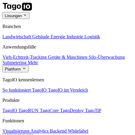
Lösungen
Branchen
Landwirtschaft
Gebäude
Energie
Industrie
Logistik
Anwendungsfälle
Vieh-Echtzeit-Tracking
Geräte & Maschinen
Silo-Überwachung
Submetering
Mehr
Plattform
TagoIO kennenlernen
So funktioniert TagoIO
TagoIO im Vergleich
Produkte
TagoIO
TagoRUN
TagoCore
TagoDeploy
TagoTiP
Funktionen
Visualisierung
Analytics
Backend
Whitelabel