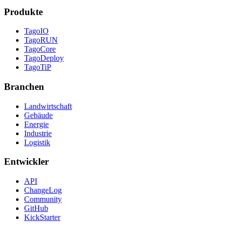
Produkte
TagoIO
TagoRUN
TagoCore
TagoDeploy
TagoTiP
Branchen
Landwirtschaft
Gebäude
Energie
Industrie
Logistik
Entwickler
API
ChangeLog
Community
GitHub
KickStarter