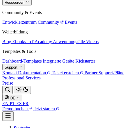
Ressourcen
Community & Events
Entwicklerzentrum
Community
Events
Weiterbildung
Blog
Ebooks
IoT Academy
Anwendungsfälle
Videos
Templates & Tools
Dashboard-Templates
Integrierte Geräte
Kickstarter
Support
Kontakt
Dokumentation
Ticket erstellen
Partner
Support-Pläne
Professional Services
Preise
DE
EN
PT
ES
FR
Demo buchen
Jetzt starten
Startseite