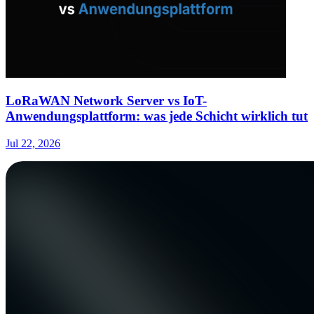
LoRaWAN Network Server vs IoT-
Anwendungsplattform: was jede Schicht wirklich tut
Jul 22, 2026