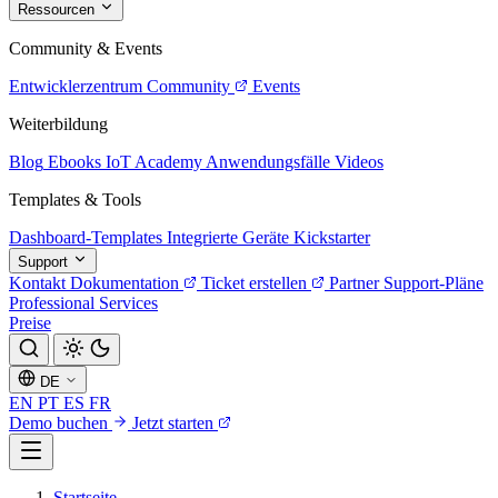
Ressourcen
Community & Events
Entwicklerzentrum
Community
Events
Weiterbildung
Blog
Ebooks
IoT Academy
Anwendungsfälle
Videos
Templates & Tools
Dashboard-Templates
Integrierte Geräte
Kickstarter
Support
Kontakt
Dokumentation
Ticket erstellen
Partner
Support-Pläne
Professional Services
Preise
DE
EN
PT
ES
FR
Demo buchen
Jetzt starten
Startseite