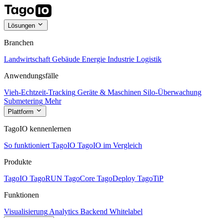
Lösungen
Branchen
Landwirtschaft
Gebäude
Energie
Industrie
Logistik
Anwendungsfälle
Vieh-Echtzeit-Tracking
Geräte & Maschinen
Silo-Überwachung
Submetering
Mehr
Plattform
TagoIO kennenlernen
So funktioniert TagoIO
TagoIO im Vergleich
Produkte
TagoIO
TagoRUN
TagoCore
TagoDeploy
TagoTiP
Funktionen
Visualisierung
Analytics
Backend
Whitelabel