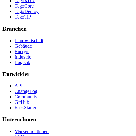
TagoRUN
TagoCore
TagoDeploy
TagoTiP
Branchen
Landwirtschaft
Gebäude
Energie
Industrie
Logistik
Entwickler
API
ChangeLog
Community
GitHub
KickStarter
Unternehmen
Markenrichtlinien