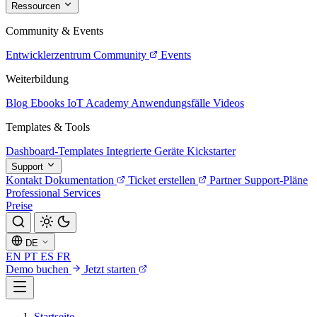
Ressourcen
Community & Events
Entwicklerzentrum
Community
Events
Weiterbildung
Blog
Ebooks
IoT Academy
Anwendungsfälle
Videos
Templates & Tools
Dashboard-Templates
Integrierte Geräte
Kickstarter
Support
Kontakt
Dokumentation
Ticket erstellen
Partner
Support-Pläne
Professional Services
Preise
DE
EN
PT
ES
FR
Demo buchen
Jetzt starten
Startseite