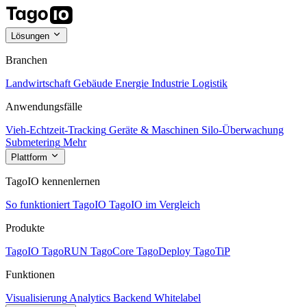
Lösungen
Branchen
Landwirtschaft
Gebäude
Energie
Industrie
Logistik
Anwendungsfälle
Vieh-Echtzeit-Tracking
Geräte & Maschinen
Silo-Überwachung
Submetering
Mehr
Plattform
TagoIO kennenlernen
So funktioniert TagoIO
TagoIO im Vergleich
Produkte
TagoIO
TagoRUN
TagoCore
TagoDeploy
TagoTiP
Funktionen
Visualisierung
Analytics
Backend
Whitelabel