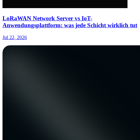
LoRaWAN Network Server vs IoT-
Anwendungsplattform: was jede Schicht wirklich tut
Jul 22, 2026