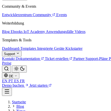
Community & Events
Entwicklerzentrum
Community
Events
Weiterbildung
Blog
Ebooks
IoT Academy
Anwendungsfälle
Videos
Templates & Tools
Dashboard-Templates
Integrierte Geräte
Kickstarter
Support
Kontakt
Dokumentation
Ticket erstellen
Partner
Support-Pläne
P
Preise
DE
EN
PT
ES
FR
Demo buchen
Jetzt starten
Startseite
Blog
News