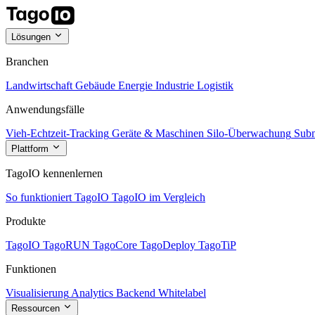
Lösungen
Branchen
Landwirtschaft
Gebäude
Energie
Industrie
Logistik
Anwendungsfälle
Vieh-Echtzeit-Tracking
Geräte & Maschinen
Silo-Überwachung
Subm
Plattform
TagoIO kennenlernen
So funktioniert TagoIO
TagoIO im Vergleich
Produkte
TagoIO
TagoRUN
TagoCore
TagoDeploy
TagoTiP
Funktionen
Visualisierung
Analytics
Backend
Whitelabel
Ressourcen