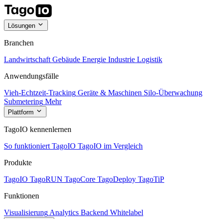
Lösungen
Branchen
Landwirtschaft
Gebäude
Energie
Industrie
Logistik
Anwendungsfälle
Vieh-Echtzeit-Tracking
Geräte & Maschinen
Silo-Überwachung
Submetering
Mehr
Plattform
TagoIO kennenlernen
So funktioniert TagoIO
TagoIO im Vergleich
Produkte
TagoIO
TagoRUN
TagoCore
TagoDeploy
TagoTiP
Funktionen
Visualisierung
Analytics
Backend
Whitelabel