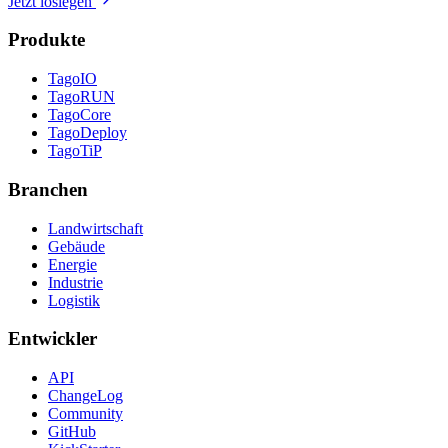
Jetzt loslegen
Produkte
TagoIO
TagoRUN
TagoCore
TagoDeploy
TagoTiP
Branchen
Landwirtschaft
Gebäude
Energie
Industrie
Logistik
Entwickler
API
ChangeLog
Community
GitHub