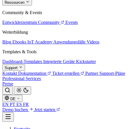
Ressourcen
Community & Events
Entwicklerzentrum
Community
Events
Weiterbildung
Blog
Ebooks
IoT Academy
Anwendungsfälle
Videos
Templates & Tools
Dashboard-Templates
Integrierte Geräte
Kickstarter
Support
Kontakt
Dokumentation
Ticket erstellen
Partner
Support-Pläne
Professional Services
Preise
DE
EN
PT
ES
FR
Demo buchen
Jetzt starten
Startseite