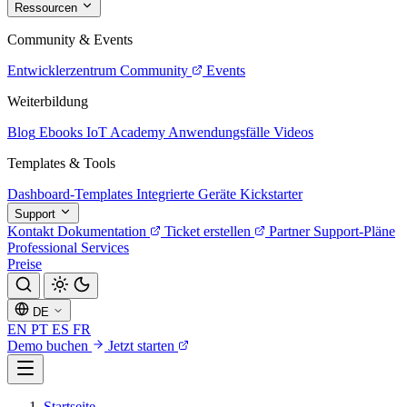
Ressourcen
Community & Events
Entwicklerzentrum
Community
Events
Weiterbildung
Blog
Ebooks
IoT Academy
Anwendungsfälle
Videos
Templates & Tools
Dashboard-Templates
Integrierte Geräte
Kickstarter
Support
Kontakt
Dokumentation
Ticket erstellen
Partner
Support-Pläne
Professional Services
Preise
DE
EN
PT
ES
FR
Demo buchen
Jetzt starten
Startseite