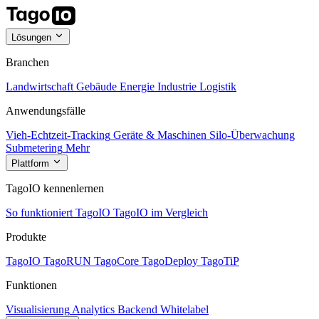
Lösungen
Branchen
Landwirtschaft
Gebäude
Energie
Industrie
Logistik
Anwendungsfälle
Vieh-Echtzeit-Tracking
Geräte & Maschinen
Silo-Überwachung
Submetering
Mehr
Plattform
TagoIO kennenlernen
So funktioniert TagoIO
TagoIO im Vergleich
Produkte
TagoIO
TagoRUN
TagoCore
TagoDeploy
TagoTiP
Funktionen
Visualisierung
Analytics
Backend
Whitelabel