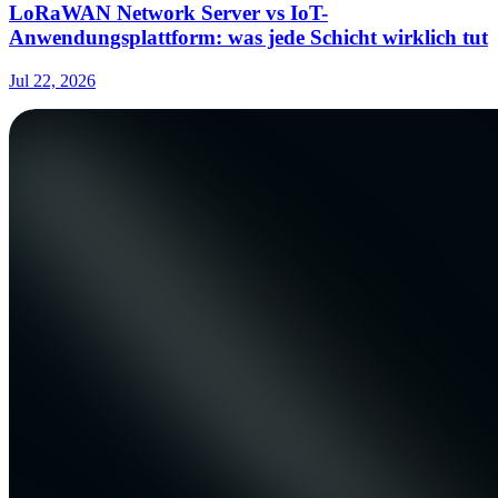
LoRaWAN Network Server vs IoT-
Anwendungsplattform: was jede Schicht wirklich tut
Jul 22, 2026