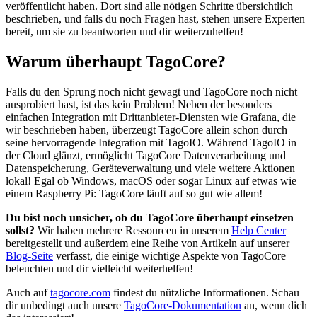
veröffentlicht haben. Dort sind alle nötigen Schritte übersichtlich
beschrieben, und falls du noch Fragen hast, stehen unsere Experten
bereit, um sie zu beantworten und dir weiterzuhelfen!
Warum überhaupt TagoCore?
Falls du den Sprung noch nicht gewagt und TagoCore noch nicht
ausprobiert hast, ist das kein Problem! Neben der besonders
einfachen Integration mit Drittanbieter-Diensten wie Grafana, die
wir beschrieben haben, überzeugt TagoCore allein schon durch
seine hervorragende Integration mit TagoIO. Während TagoIO in
der Cloud glänzt, ermöglicht TagoCore Datenverarbeitung und
Datenspeicherung, Geräteverwaltung und viele weitere Aktionen
lokal! Egal ob Windows, macOS oder sogar Linux auf etwas wie
einem Raspberry Pi: TagoCore läuft auf so gut wie allem!
Du bist noch unsicher, ob du TagoCore überhaupt einsetzen
sollst?
Wir haben mehrere Ressourcen in unserem
Help Center
bereitgestellt und außerdem eine Reihe von Artikeln auf unserer
Blog-Seite
verfasst, die einige wichtige Aspekte von TagoCore
beleuchten und dir vielleicht weiterhelfen!
Auch auf
tagocore.com
findest du nützliche Informationen. Schau
dir unbedingt auch unsere
TagoCore-Dokumentation
an, wenn dich