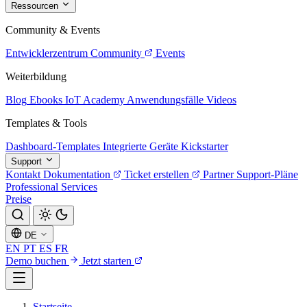
Ressourcen
Community & Events
Entwicklerzentrum
Community
Events
Weiterbildung
Blog
Ebooks
IoT Academy
Anwendungsfälle
Videos
Templates & Tools
Dashboard-Templates
Integrierte Geräte
Kickstarter
Support
Kontakt
Dokumentation
Ticket erstellen
Partner
Support-Pläne
Professional Services
Preise
DE
EN
PT
ES
FR
Demo buchen
Jetzt starten
Startseite