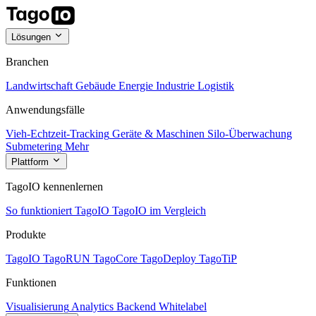
Lösungen
Branchen
Landwirtschaft
Gebäude
Energie
Industrie
Logistik
Anwendungsfälle
Vieh-Echtzeit-Tracking
Geräte & Maschinen
Silo-Überwachung
Submetering
Mehr
Plattform
TagoIO kennenlernen
So funktioniert TagoIO
TagoIO im Vergleich
Produkte
TagoIO
TagoRUN
TagoCore
TagoDeploy
TagoTiP
Funktionen
Visualisierung
Analytics
Backend
Whitelabel