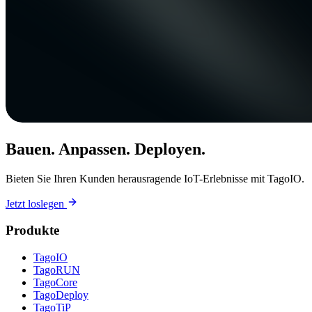
Bauen. Anpassen. Deployen.
Bieten Sie Ihren Kunden herausragende IoT-Erlebnisse mit TagoIO.
Jetzt loslegen
Produkte
TagoIO
TagoRUN
TagoCore
TagoDeploy
TagoTiP