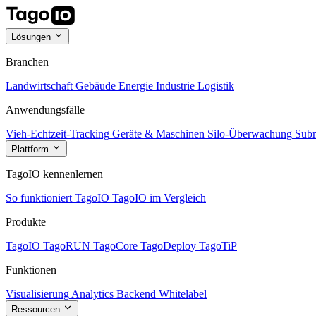
Lösungen
Branchen
Landwirtschaft
Gebäude
Energie
Industrie
Logistik
Anwendungsfälle
Vieh-Echtzeit-Tracking
Geräte & Maschinen
Silo-Überwachung
Subm
Plattform
TagoIO kennenlernen
So funktioniert TagoIO
TagoIO im Vergleich
Produkte
TagoIO
TagoRUN
TagoCore
TagoDeploy
TagoTiP
Funktionen
Visualisierung
Analytics
Backend
Whitelabel
Ressourcen