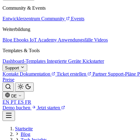
Community & Events
Entwicklerzentrum
Community
Events
Weiterbildung
Blog
Ebooks
IoT Academy
Anwendungsfälle
Videos
Templates & Tools
Dashboard-Templates
Integrierte Geräte
Kickstarter
Support
Kontakt
Dokumentation
Ticket erstellen
Partner
Support-Pläne
P
Preise
DE
EN
PT
ES
FR
Demo buchen
Jetzt starten
Startseite
Blog
Tech Insights