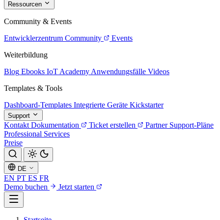
Ressourcen
Community & Events
Entwicklerzentrum
Community
Events
Weiterbildung
Blog
Ebooks
IoT Academy
Anwendungsfälle
Videos
Templates & Tools
Dashboard-Templates
Integrierte Geräte
Kickstarter
Support
Kontakt
Dokumentation
Ticket erstellen
Partner
Support-Pläne
Professional Services
Preise
DE
EN
PT
ES
FR
Demo buchen
Jetzt starten
Startseite