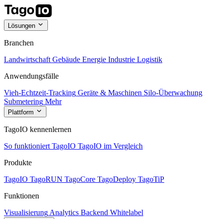
Lösungen
Branchen
Landwirtschaft
Gebäude
Energie
Industrie
Logistik
Anwendungsfälle
Vieh-Echtzeit-Tracking
Geräte & Maschinen
Silo-Überwachung
Submetering
Mehr
Plattform
TagoIO kennenlernen
So funktioniert TagoIO
TagoIO im Vergleich
Produkte
TagoIO
TagoRUN
TagoCore
TagoDeploy
TagoTiP
Funktionen
Visualisierung
Analytics
Backend
Whitelabel