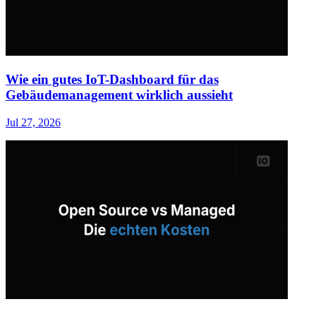
Wie ein gutes IoT-Dashboard für das
Gebäudemanagement wirklich aussieht
Jul 27, 2026