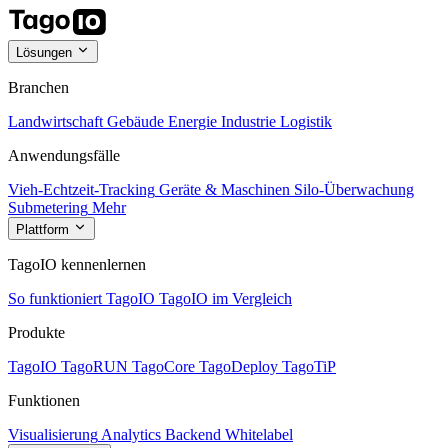
Lösungen
Branchen
Landwirtschaft
Gebäude
Energie
Industrie
Logistik
Anwendungsfälle
Vieh-Echtzeit-Tracking
Geräte & Maschinen
Silo-Überwachung
Submetering
Mehr
Plattform
TagoIO kennenlernen
So funktioniert TagoIO
TagoIO im Vergleich
Produkte
TagoIO
TagoRUN
TagoCore
TagoDeploy
TagoTiP
Funktionen
Visualisierung
Analytics
Backend
Whitelabel