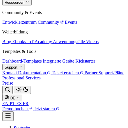
Ressourcen
Community & Events
Entwicklerzentrum
Community
Events
Weiterbildung
Blog
Ebooks
IoT Academy
Anwendungsfälle
Videos
Templates & Tools
Dashboard-Templates
Integrierte Geräte
Kickstarter
Support
Kontakt
Dokumentation
Ticket erstellen
Partner
Support-Pläne
Professional Services
Preise
DE
EN
PT
ES
FR
Demo buchen
Jetzt starten
Startseite