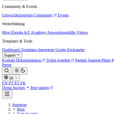
Community & Events
Entwicklerzentrum
Community
Events
Weiterbildung
Blog
Ebooks
IoT Academy
Anwendungsfälle
Videos
Templates & Tools
Dashboard-Templates
Integrierte Geräte
Kickstarter
Support
Kontakt
Dokumentation
Ticket erstellen
Partner
Support-Pläne
P
Preise
DE
EN
PT
ES
FR
Demo buchen
Jetzt starten
Startseite
Blog
Tech Insights