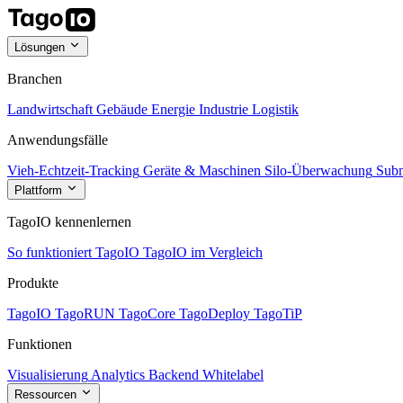
Lösungen
Branchen
Landwirtschaft
Gebäude
Energie
Industrie
Logistik
Anwendungsfälle
Vieh-Echtzeit-Tracking
Geräte & Maschinen
Silo-Überwachung
Subm
Plattform
TagoIO kennenlernen
So funktioniert TagoIO
TagoIO im Vergleich
Produkte
TagoIO
TagoRUN
TagoCore
TagoDeploy
TagoTiP
Funktionen
Visualisierung
Analytics
Backend
Whitelabel
Ressourcen