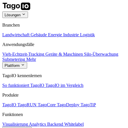
Lösungen
Branchen
Landwirtschaft
Gebäude
Energie
Industrie
Logistik
Anwendungsfälle
Vieh-Echtzeit-Tracking
Geräte & Maschinen
Silo-Überwachung
Submetering
Mehr
Plattform
TagoIO kennenlernen
So funktioniert TagoIO
TagoIO im Vergleich
Produkte
TagoIO
TagoRUN
TagoCore
TagoDeploy
TagoTiP
Funktionen
Visualisierung
Analytics
Backend
Whitelabel