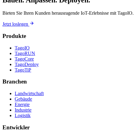
Bauen. Anpassen. Deployen.
Bieten Sie Ihren Kunden herausragende IoT-Erlebnisse mit TagoIO.
Jetzt loslegen
Produkte
TagoIO
TagoRUN
TagoCore
TagoDeploy
TagoTiP
Branchen
Landwirtschaft
Gebäude
Energie
Industrie
Logistik
Entwickler