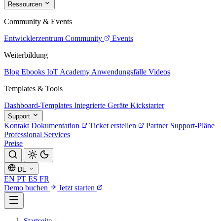
Ressourcen
Community & Events
Entwicklerzentrum
Community
Events
Weiterbildung
Blog
Ebooks
IoT Academy
Anwendungsfälle
Videos
Templates & Tools
Dashboard-Templates
Integrierte Geräte
Kickstarter
Support
Kontakt
Dokumentation
Ticket erstellen
Partner
Support-Pläne
Professional Services
Preise
DE
EN
PT
ES
FR
Demo buchen
Jetzt starten
Startseite