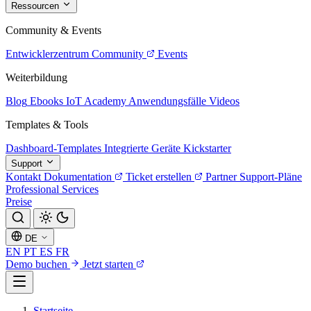
Ressourcen
Community & Events
Entwicklerzentrum
Community
Events
Weiterbildung
Blog
Ebooks
IoT Academy
Anwendungsfälle
Videos
Templates & Tools
Dashboard-Templates
Integrierte Geräte
Kickstarter
Support
Kontakt
Dokumentation
Ticket erstellen
Partner
Support-Pläne
Professional Services
Preise
DE
EN
PT
ES
FR
Demo buchen
Jetzt starten
Startseite