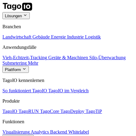
Lösungen
Branchen
Landwirtschaft
Gebäude
Energie
Industrie
Logistik
Anwendungsfälle
Vieh-Echtzeit-Tracking
Geräte & Maschinen
Silo-Überwachung
Submetering
Mehr
Plattform
TagoIO kennenlernen
So funktioniert TagoIO
TagoIO im Vergleich
Produkte
TagoIO
TagoRUN
TagoCore
TagoDeploy
TagoTiP
Funktionen
Visualisierung
Analytics
Backend
Whitelabel