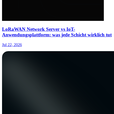
LoRaWAN Network Server vs IoT-
Anwendungsplattform: was jede Schicht wirklich tut
Jul 22, 2026