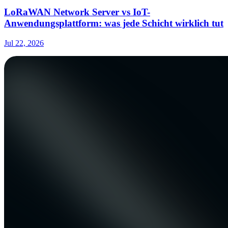
LoRaWAN Network Server vs IoT-
Anwendungsplattform: was jede Schicht wirklich tut
Jul 22, 2026