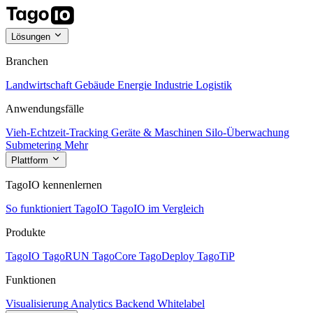
Lösungen
Branchen
Landwirtschaft
Gebäude
Energie
Industrie
Logistik
Anwendungsfälle
Vieh-Echtzeit-Tracking
Geräte & Maschinen
Silo-Überwachung
Submetering
Mehr
Plattform
TagoIO kennenlernen
So funktioniert TagoIO
TagoIO im Vergleich
Produkte
TagoIO
TagoRUN
TagoCore
TagoDeploy
TagoTiP
Funktionen
Visualisierung
Analytics
Backend
Whitelabel