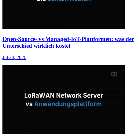
Open-Source- vs Managed-IoT-Plattformen: was der
Unterschied wirklich kostet
Jul 24, 2026