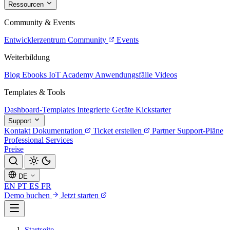
Ressourcen
Community & Events
Entwicklerzentrum
Community
Events
Weiterbildung
Blog
Ebooks
IoT Academy
Anwendungsfälle
Videos
Templates & Tools
Dashboard-Templates
Integrierte Geräte
Kickstarter
Support
Kontakt
Dokumentation
Ticket erstellen
Partner
Support-Pläne
Professional Services
Preise
DE
EN
PT
ES
FR
Demo buchen
Jetzt starten
Startseite