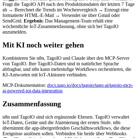
Fragt die TagoIO API nach den Produktionsdaten der letzten 7 Tage
ab → Berechnet die Trends im Wochenvergleich → Erzeugt eine
formatierte HTML-E-Mail → Versendet sie über Gmail oder
SendGrid.
Ergebnis
: Das Management-Team erhält eine
wöchentliche IoT-Zusammenfassung, ohne sich bei TagoIO
anzumelden.
Mit KI noch weiter gehen
Kombinieren Sie n8n, TagoIO und Claude über den MCP-Server
von TagoIO. Ihre TagoIO-Daten sind in natürlicher Sprache
abfragbar, und n8n kann mehrstufige Workflows orchestrieren, die
KI-Antworten mit IoT-Aktionen verbinden.
MCP-Dokumentation:
docs.tago.io/docs/tagoio/tago-ai/tagoio-mcp-
ai-powered-iot-data-integration
Zusammenfassung
n8n und TagoIO sind sich ergänzende Ebenen. TagoIO verwaltet
IoT-Daten, Geräte und die Alarmierung der ersten Stufe. n8n
übernimmt die app-übergreifenden Geschäftsworkflows, die diese
Ereignisse auslösen sollen. Verbinden Sie beide über Webhooks