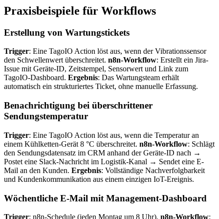
Praxisbeispiele für Workflows
Erstellung von Wartungstickets
Trigger
: Eine TagoIO Action löst aus, wenn der Vibrationssensor
den Schwellenwert überschreitet.
n8n-Workflow
: Erstellt ein Jira-
Issue mit Geräte-ID, Zeitstempel, Sensorwert und Link zum
TagoIO-Dashboard.
Ergebnis
: Das Wartungsteam erhält
automatisch ein strukturiertes Ticket, ohne manuelle Erfassung.
Benachrichtigung bei überschrittener
Sendungstemperatur
Trigger
: Eine TagoIO Action löst aus, wenn die Temperatur an
einem Kühlketten-Gerät 8 °C überschreitet.
n8n-Workflow
: Schlägt
den Sendungsdatensatz im CRM anhand der Geräte-ID nach →
Postet eine Slack-Nachricht im Logistik-Kanal → Sendet eine E-
Mail an den Kunden.
Ergebnis
: Vollständige Nachverfolgbarkeit
und Kundenkommunikation aus einem einzigen IoT-Ereignis.
Wöchentliche E-Mail mit Management-Dashboard
Trigger
: n8n-Schedule (jeden Montag um 8 Uhr).
n8n-Workflow
: