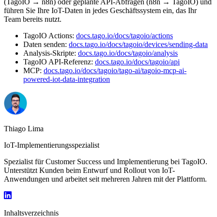
(TagoIO → n8n) oder geplante API-Abfragen (n8n → TagoIO) und
führen Sie Ihre IoT-Daten in jedes Geschäftssystem ein, das Ihr
Team bereits nutzt.
TagoIO Actions:
docs.tago.io/docs/tagoio/actions
Daten senden:
docs.tago.io/docs/tagoio/devices/sending-data
Analysis-Skripte:
docs.tago.io/docs/tagoio/analysis
TagoIO API-Referenz:
docs.tago.io/docs/tagoio/api
MCP:
docs.tago.io/docs/tagoio/tago-ai/tagoio-mcp-ai-
powered-iot-data-integration
Thiago Lima
IoT-Implementierungsspezialist
Spezialist für Customer Success und Implementierung bei TagoIO.
Unterstützt Kunden beim Entwurf und Rollout von IoT-
Anwendungen und arbeitet seit mehreren Jahren mit der Plattform.
Inhaltsverzeichnis