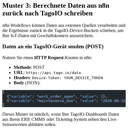
Muster 3: Berechnete Daten aus n8n
zurück nach TagoIO schreiben
n8n-Workflows können Daten aus externen Quellen verarbeiten und
die Ergebnisse zurück in die TagoIO-Device-Buckets schieben, um
Ihre IoT-Daten mit Geschäftskontext anzureichern.
Daten an ein TagoIO-Gerät senden (POST)
Nutzen Sie einen
HTTP Request
-Knoten in n8n:
Methode
: POST
URL
:
https://api.tago.io/data
Headers
:
Device-Token: YOUR_DEVICE_TOKEN
Body
(JSON):
[
  {
"variable"
: 
"work_order_open"
, 
"value"
: 
1
},
  {
"variable"
: 
"maintenance_due"
, 
"value"
: 
"2026-06-15"
]
Dieses Muster ist nützlich, wenn Ihre TagoIO-Dashboards Daten
aus Ihrem ERP, CMMS oder Ticketing-System neben den Live-
Sensorwerten abbilden sollen.