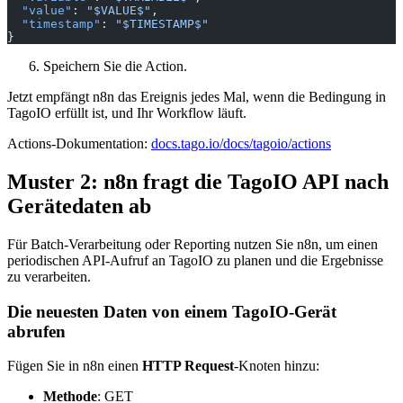
  "value"
: 
"$VALUE$"
,
  "timestamp"
: 
"$TIMESTAMP$"
}
Speichern Sie die Action.
Jetzt empfängt n8n das Ereignis jedes Mal, wenn die Bedingung in
TagoIO erfüllt ist, und Ihr Workflow läuft.
Actions-Dokumentation:
docs.tago.io/docs/tagoio/actions
Muster 2: n8n fragt die TagoIO API nach
Gerätedaten ab
Für Batch-Verarbeitung oder Reporting nutzen Sie n8n, um einen
periodischen API-Aufruf an TagoIO zu planen und die Ergebnisse
zu verarbeiten.
Die neuesten Daten von einem TagoIO-Gerät
abrufen
Fügen Sie in n8n einen
HTTP Request
-Knoten hinzu:
Methode
: GET