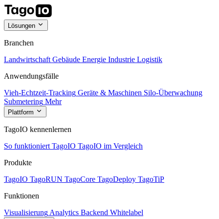
Lösungen
Branchen
Landwirtschaft
Gebäude
Energie
Industrie
Logistik
Anwendungsfälle
Vieh-Echtzeit-Tracking
Geräte & Maschinen
Silo-Überwachung
Submetering
Mehr
Plattform
TagoIO kennenlernen
So funktioniert TagoIO
TagoIO im Vergleich
Produkte
TagoIO
TagoRUN
TagoCore
TagoDeploy
TagoTiP
Funktionen
Visualisierung
Analytics
Backend
Whitelabel