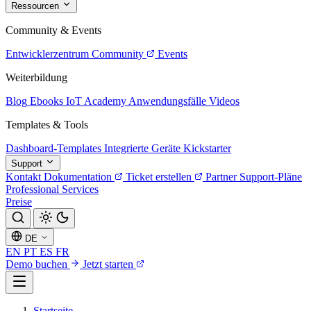
Ressourcen
Community & Events
Entwicklerzentrum
Community
Events
Weiterbildung
Blog
Ebooks
IoT Academy
Anwendungsfälle
Videos
Templates & Tools
Dashboard-Templates
Integrierte Geräte
Kickstarter
Support
Kontakt
Dokumentation
Ticket erstellen
Partner
Support-Pläne
Professional Services
Preise
DE
EN
PT
ES
FR
Demo buchen
Jetzt starten
Startseite