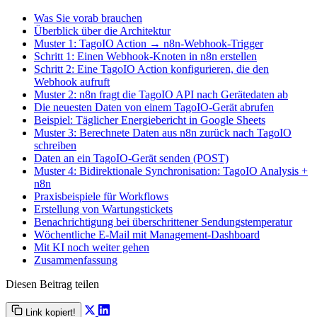
Was Sie vorab brauchen
Überblick über die Architektur
Muster 1: TagoIO Action → n8n-Webhook-Trigger
Schritt 1: Einen Webhook-Knoten in n8n erstellen
Schritt 2: Eine TagoIO Action konfigurieren, die den
Webhook aufruft
Muster 2: n8n fragt die TagoIO API nach Gerätedaten ab
Die neuesten Daten von einem TagoIO-Gerät abrufen
Beispiel: Täglicher Energiebericht in Google Sheets
Muster 3: Berechnete Daten aus n8n zurück nach TagoIO
schreiben
Daten an ein TagoIO-Gerät senden (POST)
Muster 4: Bidirektionale Synchronisation: TagoIO Analysis +
n8n
Praxisbeispiele für Workflows
Erstellung von Wartungstickets
Benachrichtigung bei überschrittener Sendungstemperatur
Wöchentliche E-Mail mit Management-Dashboard
Mit KI noch weiter gehen
Zusammenfassung
Diesen Beitrag teilen
Link kopiert!