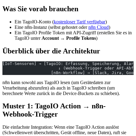
Was Sie vorab brauchen
Ein TagoIO-Konto (
kostenloser Tarif verfügbar
)
Eine n8n-Instanz (selbst gehostet oder
n8n Cloud
)
Ein TagoIO Profile Token mit API-Zugriff (erstellen Sie es in
TagoIO unter
Account → Profile Tokens
)
Überblick über die Architektur
[IoT-Sensoren] → [TagoIO: Erfassung, Speicherung, Alarm
                       ↓ (Webhook-Trigger oder API-Abfr
                    [n8n-Workflow] → [Slack, Jira, Goo
n8n kann sowohl aus TagoIO lesen (um Gerätedaten zur
Verarbeitung abzurufen) als auch in TagoIO schreiben (um
berechnete Werte zurück in die Device-Buckets zu schieben).
Muster 1: TagoIO Action → n8n-
Webhook-Trigger
Die einfachste Integration: Wenn eine TagoIO Action auslöst
(Schwellenwert überschritten, Gerät offline, neue Daten), ruft sie