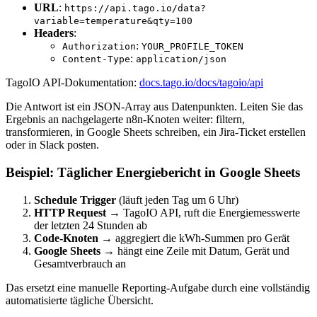
URL
:
https://api.tago.io/data?
variable=temperature&qty=100
Headers
:
:
Authorization
YOUR_PROFILE_TOKEN
:
Content-Type
application/json
TagoIO API-Dokumentation:
docs.tago.io/docs/tagoio/api
Die Antwort ist ein JSON-Array aus Datenpunkten. Leiten Sie das
Ergebnis an nachgelagerte n8n-Knoten weiter: filtern,
transformieren, in Google Sheets schreiben, ein Jira-Ticket erstellen
oder in Slack posten.
Beispiel: Täglicher Energiebericht in Google Sheets
Schedule Trigger
(läuft jeden Tag um 6 Uhr)
HTTP Request
→ TagoIO API, ruft die Energiemesswerte
der letzten 24 Stunden ab
Code-Knoten
→ aggregiert die kWh-Summen pro Gerät
Google Sheets
→ hängt eine Zeile mit Datum, Gerät und
Gesamtverbrauch an
Das ersetzt eine manuelle Reporting-Aufgabe durch eine vollständig
automatisierte tägliche Übersicht.