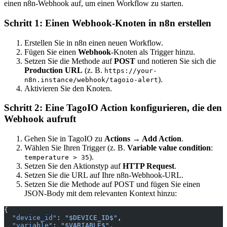
einen n8n-Webhook auf, um einen Workflow zu starten.
Schritt 1: Einen Webhook-Knoten in n8n erstellen
Erstellen Sie in n8n einen neuen Workflow.
Fügen Sie einen
Webhook
-Knoten als Trigger hinzu.
Setzen Sie die Methode auf
POST
und notieren Sie sich die
Production URL
(z. B.
https://your-
).
n8n.instance/webhook/tagoio-alert
Aktivieren Sie den Knoten.
Schritt 2: Eine TagoIO Action konfigurieren, die den
Webhook aufruft
Gehen Sie in TagoIO zu
Actions → Add Action
.
Wählen Sie Ihren Trigger (z. B.
Variable value condition
:
).
temperature > 35
Setzen Sie den Aktionstyp auf
HTTP Request
.
Setzen Sie die URL auf Ihre n8n-Webhook-URL.
Setzen Sie die Methode auf POST und fügen Sie einen
JSON-Body mit dem relevanten Kontext hinzu:
{
  "device_id"
: 
"$DEVICE_ID$"
,
  "variable"
: 
"$VARIABLE$"
,