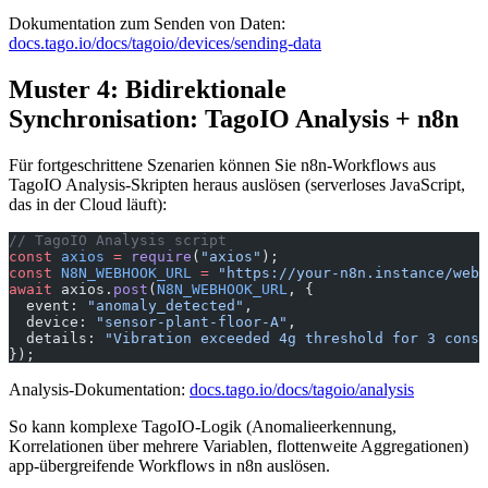
Dokumentation zum Senden von Daten:
docs.tago.io/docs/tagoio/devices/sending-data
Muster 4: Bidirektionale
Synchronisation: TagoIO Analysis + n8n
Für fortgeschrittene Szenarien können Sie n8n-Workflows aus
TagoIO Analysis-Skripten heraus auslösen (serverloses JavaScript,
das in der Cloud läuft):
// TagoIO Analysis script
const
 axios
 =
 require
(
"axios"
);
const
 N8N_WEBHOOK_URL
 =
 "https://your-n8n.instance/webh
await
 axios.
post
(
N8N_WEBHOOK_URL
, {
  event: 
"anomaly_detected"
,
  device: 
"sensor-plant-floor-A"
,
  details: 
"Vibration exceeded 4g threshold for 3 conse
});
Analysis-Dokumentation:
docs.tago.io/docs/tagoio/analysis
So kann komplexe TagoIO-Logik (Anomalieerkennung,
Korrelationen über mehrere Variablen, flottenweite Aggregationen)
app-übergreifende Workflows in n8n auslösen.