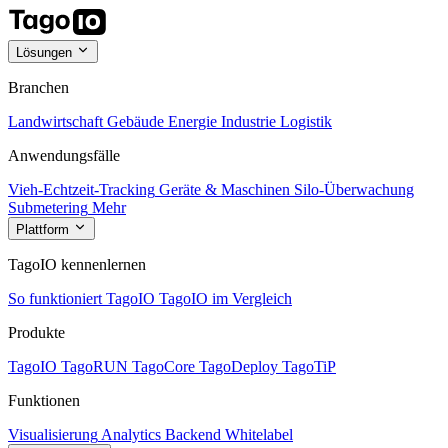
Lösungen
Branchen
Landwirtschaft
Gebäude
Energie
Industrie
Logistik
Anwendungsfälle
Vieh-Echtzeit-Tracking
Geräte & Maschinen
Silo-Überwachung
Submetering
Mehr
Plattform
TagoIO kennenlernen
So funktioniert TagoIO
TagoIO im Vergleich
Produkte
TagoIO
TagoRUN
TagoCore
TagoDeploy
TagoTiP
Funktionen
Visualisierung
Analytics
Backend
Whitelabel