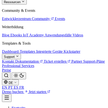
Ressourcen
Community & Events
Entwicklerzentrum
Community
Events
Weiterbildung
Blog
Ebooks
IoT Academy
Anwendungsfälle
Videos
Templates & Tools
Dashboard-Templates
Integrierte Geräte
Kickstarter
Support
Kontakt
Dokumentation
Ticket erstellen
Partner
Support-Pläne
Professional Services
Preise
DE
EN
PT
ES
FR
Demo buchen
Jetzt starten
Startseite