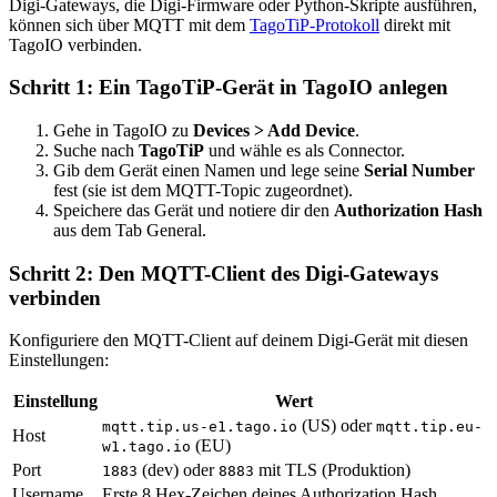
Digi-Gateways, die Digi-Firmware oder Python-Skripte ausführen,
können sich über MQTT mit dem
TagoTiP-Protokoll
direkt mit
TagoIO verbinden.
Schritt 1: Ein TagoTiP-Gerät in TagoIO anlegen
Gehe in TagoIO zu
Devices > Add Device
.
Suche nach
TagoTiP
und wähle es als Connector.
Gib dem Gerät einen Namen und lege seine
Serial Number
fest (sie ist dem MQTT-Topic zugeordnet).
Speichere das Gerät und notiere dir den
Authorization Hash
aus dem Tab General.
Schritt 2: Den MQTT-Client des Digi-Gateways
verbinden
Konfiguriere den MQTT-Client auf deinem Digi-Gerät mit diesen
Einstellungen:
Einstellung
Wert
(US) oder
mqtt.tip.us-e1.tago.io
mqtt.tip.eu-
Host
(EU)
w1.tago.io
Port
(dev) oder
mit TLS (Produktion)
1883
8883
Username
Erste 8 Hex-Zeichen deines Authorization Hash