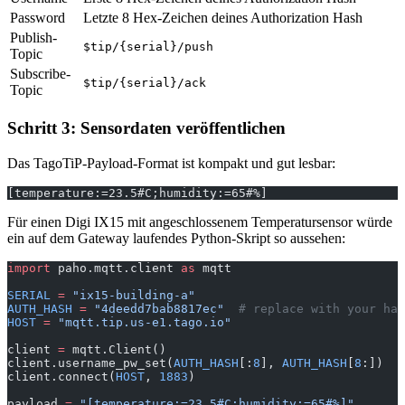
Password
Letzte 8 Hex-Zeichen deines Authorization Hash
Publish-
$tip/{serial}/push
Topic
Subscribe-
$tip/{serial}/ack
Topic
Schritt 3: Sensordaten veröffentlichen
Das TagoTiP-Payload-Format ist kompakt und gut lesbar:
[temperature:=23.5#C;humidity:=65#%]
Für einen Digi IX15 mit angeschlossenem Temperatursensor würde
ein auf dem Gateway laufendes Python-Skript so aussehen:
import
 paho.mqtt.client 
as
 mqtt
SERIAL
 =
 "ix15-building-a"
AUTH_HASH
 =
 "4deedd7bab8817ec"
  # replace with your has
HOST
 =
 "mqtt.tip.us-e1.tago.io"
client 
=
 mqtt.Client()
client.username_pw_set(
AUTH_HASH
[:
8
], 
AUTH_HASH
[
8
:])
client.connect(
HOST
, 
1883
)
payload 
=
 "[temperature:=23.5#C;humidity:=65#%]"