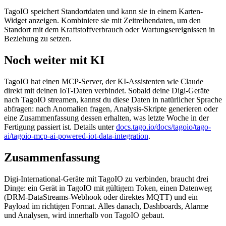
TagoIO speichert Standortdaten und kann sie in einem Karten-
Widget anzeigen. Kombiniere sie mit Zeitreihendaten, um den
Standort mit dem Kraftstoffverbrauch oder Wartungsereignissen in
Beziehung zu setzen.
Noch weiter mit KI
TagoIO hat einen MCP-Server, der KI-Assistenten wie Claude
direkt mit deinen IoT-Daten verbindet. Sobald deine Digi-Geräte
nach TagoIO streamen, kannst du diese Daten in natürlicher Sprache
abfragen: nach Anomalien fragen, Analysis-Skripte generieren oder
eine Zusammenfassung dessen erhalten, was letzte Woche in der
Fertigung passiert ist. Details unter
docs.tago.io/docs/tagoio/tago-
ai/tagoio-mcp-ai-powered-iot-data-integration
.
Zusammenfassung
Digi-International-Geräte mit TagoIO zu verbinden, braucht drei
Dinge: ein Gerät in TagoIO mit gültigem Token, einen Datenweg
(DRM-DataStreams-Webhook oder direktes MQTT) und ein
Payload im richtigen Format. Alles danach, Dashboards, Alarme
und Analysen, wird innerhalb von TagoIO gebaut.