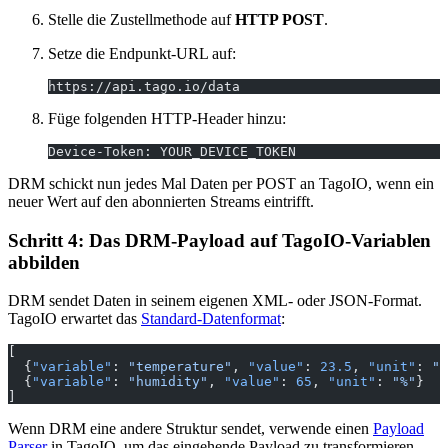
Stelle die Zustellmethode auf
HTTP POST
.
Setze die Endpunkt-URL auf:
https://api.tago.io/data
Füge folgenden HTTP-Header hinzu:
Device-Token: YOUR_DEVICE_TOKEN
DRM schickt nun jedes Mal Daten per POST an TagoIO, wenn ein
neuer Wert auf den abonnierten Streams eintrifft.
Schritt 4: Das DRM-Payload auf TagoIO-Variablen
abbilden
DRM sendet Daten in seinem eigenen XML- oder JSON-Format.
TagoIO erwartet das
Standard-Datenformat
:
[
  {
"variable"
: 
"temperature"
, 
"value"
: 
23.5
, 
"unit"
: 
"C
  {
"variable"
: 
"humidity"
, 
"value"
: 
65
, 
"unit"
: 
"%"
}
]
Wenn DRM eine andere Struktur sendet, verwende einen
Payload
Parser
in TagoIO, um das eingehende Payload zu transformieren,