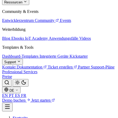
Ressourcen
Community & Events
Entwicklerzentrum
Community
Events
Weiterbildung
Blog
Ebooks
IoT Academy
Anwendungsfälle
Videos
Templates & Tools
Dashboard-Templates
Integrierte Geräte
Kickstarter
Support
Kontakt
Dokumentation
Ticket erstellen
Partner
Support-Pläne
Professional Services
Preise
DE
EN
PT
ES
FR
Demo buchen
Jetzt starten
Startseite