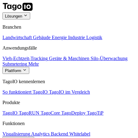
Lösungen
Branchen
Landwirtschaft
Gebäude
Energie
Industrie
Logistik
Anwendungsfälle
Vieh-Echtzeit-Tracking
Geräte & Maschinen
Silo-Überwachung
Submetering
Mehr
Plattform
TagoIO kennenlernen
So funktioniert TagoIO
TagoIO im Vergleich
Produkte
TagoIO
TagoRUN
TagoCore
TagoDeploy
TagoTiP
Funktionen
Visualisierung
Analytics
Backend
Whitelabel