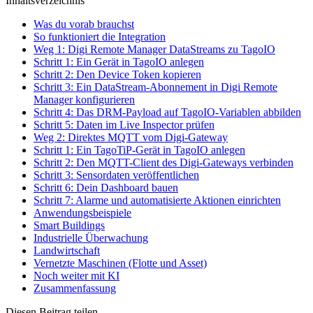
Inhaltsverzeichnis
Was du vorab brauchst
So funktioniert die Integration
Weg 1: Digi Remote Manager DataStreams zu TagoIO
Schritt 1: Ein Gerät in TagoIO anlegen
Schritt 2: Den Device Token kopieren
Schritt 3: Ein DataStream-Abonnement in Digi Remote
Manager konfigurieren
Schritt 4: Das DRM-Payload auf TagoIO-Variablen abbilden
Schritt 5: Daten im Live Inspector prüfen
Weg 2: Direktes MQTT vom Digi-Gateway
Schritt 1: Ein TagoTiP-Gerät in TagoIO anlegen
Schritt 2: Den MQTT-Client des Digi-Gateways verbinden
Schritt 3: Sensordaten veröffentlichen
Schritt 6: Dein Dashboard bauen
Schritt 7: Alarme und automatisierte Aktionen einrichten
Anwendungsbeispiele
Smart Buildings
Industrielle Überwachung
Landwirtschaft
Vernetzte Maschinen (Flotte und Asset)
Noch weiter mit KI
Zusammenfassung
Diesen Beitrag teilen