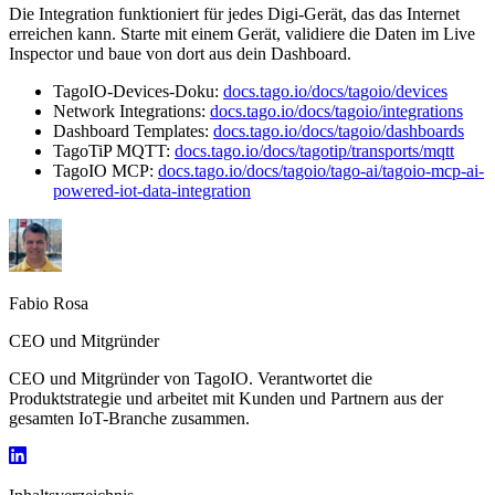
Die Integration funktioniert für jedes Digi-Gerät, das das Internet
erreichen kann. Starte mit einem Gerät, validiere die Daten im Live
Inspector und baue von dort aus dein Dashboard.
TagoIO-Devices-Doku:
docs.tago.io/docs/tagoio/devices
Network Integrations:
docs.tago.io/docs/tagoio/integrations
Dashboard Templates:
docs.tago.io/docs/tagoio/dashboards
TagoTiP MQTT:
docs.tago.io/docs/tagotip/transports/mqtt
TagoIO MCP:
docs.tago.io/docs/tagoio/tago-ai/tagoio-mcp-ai-
powered-iot-data-integration
Fabio Rosa
CEO und Mitgründer
CEO und Mitgründer von TagoIO. Verantwortet die
Produktstrategie und arbeitet mit Kunden und Partnern aus der
gesamten IoT-Branche zusammen.