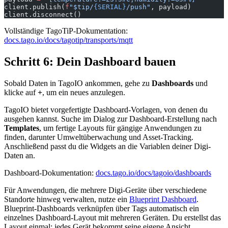
client.publish(
f
"$tip/
{SERIAL}
/push"
, payload)
client.disconnect()
Vollständige TagoTiP-Dokumentation:
docs.tago.io/docs/tagotip/transports/mqtt
Schritt 6: Dein Dashboard bauen
Sobald Daten in TagoIO ankommen, gehe zu
Dashboards
und
klicke auf
+
, um ein neues anzulegen.
TagoIO bietet vorgefertigte Dashboard-Vorlagen, von denen du
ausgehen kannst. Suche im Dialog zur Dashboard-Erstellung nach
Templates
, um fertige Layouts für gängige Anwendungen zu
finden, darunter Umweltüberwachung und Asset-Tracking.
Anschließend passt du die Widgets an die Variablen deiner Digi-
Daten an.
Dashboard-Dokumentation:
docs.tago.io/docs/tagoio/dashboards
Für Anwendungen, die mehrere Digi-Geräte über verschiedene
Standorte hinweg verwalten, nutze ein
Blueprint Dashboard
.
Blueprint-Dashboards verknüpfen über Tags automatisch ein
einzelnes Dashboard-Layout mit mehreren Geräten. Du erstellst das
Layout einmal; jedes Gerät bekommt seine eigene Ansicht.