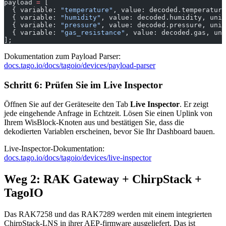
payload 
=
 [
  { variable: 
"temperature"
, value: decoded.temperature
  { variable: 
"humidity"
, value: decoded.humidity, unit
  { variable: 
"pressure"
, value: decoded.pressure, unit
  { variable: 
"gas_resistance"
, value: decoded.gas, uni
];
Dokumentation zum Payload Parser:
docs.tago.io/docs/tagoio/devices/payload-parser
Schritt 6: Prüfen Sie im Live Inspector
Öffnen Sie auf der Geräteseite den Tab
Live Inspector
. Er zeigt
jede eingehende Anfrage in Echtzeit. Lösen Sie einen Uplink von
Ihrem WisBlock-Knoten aus und bestätigen Sie, dass die
dekodierten Variablen erscheinen, bevor Sie Ihr Dashboard bauen.
Live-Inspector-Dokumentation:
docs.tago.io/docs/tagoio/devices/live-inspector
Weg 2: RAK Gateway + ChirpStack +
TagoIO
Das RAK7258 und das RAK7289 werden mit einem integrierten
ChirpStack-LNS in ihrer AEP-firmware ausgeliefert. Das ist