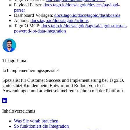
Payload Parser:
docs.tago.io/docs/tagoio/devices/payload-
parser
Dashboard-Vorlagen:
docs.tago.io/docs/tagoio/dashboards
Actions:
docs.tago.io/docs/tagoio/actions
TagoIO MCP:
docs.tago.io/docs/tagoio/tago-ai/tagoio-mcp-ai-
powered-iot-data-integration
Thiago Lima
IoT-Implementierungsspezialist
Spezialist für Customer Success und Implementierung bei TagoIO.
Unterstützt Kunden beim Entwurf und Rollout von IoT-
Anwendungen und arbeitet seit mehreren Jahren mit der Plattform.
Inhaltsverzeichnis
Was Sie vorab brauchen
So funktioniert die Integration