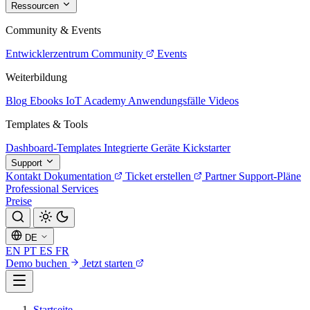
Ressourcen
Community & Events
Entwicklerzentrum
Community
Events
Weiterbildung
Blog
Ebooks
IoT Academy
Anwendungsfälle
Videos
Templates & Tools
Dashboard-Templates
Integrierte Geräte
Kickstarter
Support
Kontakt
Dokumentation
Ticket erstellen
Partner
Support-Pläne
Professional Services
Preise
DE
EN
PT
ES
FR
Demo buchen
Jetzt starten
Startseite