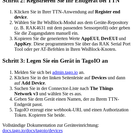
Schritt 2: Registrieren Sie Ihr Endgerät bei TTN
Klicken Sie in Ihrer TTN-Anwendung auf
Register end
device
.
Wählen Sie Ihr WisBlock-Modul aus dem Geräte-Repository
(z. B. RAK4631 mit dem passenden Sensorprofil) oder geben
Sie die Zugangsdaten manuell ein.
Kopieren Sie die generierten Werte
AppEUI
,
DevEUI
und
AppKey
. Diese programmieren Sie über das RAK Serial Port
Tool oder per AT-Befehlen in Ihren WisBlock-Knoten.
Schritt 3: Legen Sie ein Gerät in TagoIO an
Melden Sie sich bei
admin.tago.io
an.
Klicken Sie in der linken Seitenleiste auf
Devices
und dann
auf
Add Device
.
Suchen Sie in der Connector-Liste nach
The Things
Network v3
und wählen Sie es aus.
Geben Sie dem Gerät einen Namen, der zu Ihrem TTN-
Endgerät passt.
TagoIO erzeugt eine webhook-URL und einen Authorization
Token. Kopieren Sie beide.
Vollständige Dokumentation zur Geräteeinrichtung:
docs.tago.io/docs/tagoio/devices