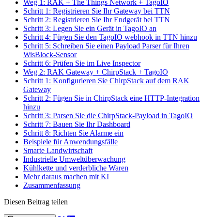
Weg 1: RAK + The Things Network + TagoIO
Schritt 1: Registrieren Sie Ihr Gateway bei TTN
Schritt 2: Registrieren Sie Ihr Endgerät bei TTN
Schritt 3: Legen Sie ein Gerät in TagoIO an
Schritt 4: Fügen Sie den TagoIO webhook in TTN hinzu
Schritt 5: Schreiben Sie einen Payload Parser für Ihren
WisBlock-Sensor
Schritt 6: Prüfen Sie im Live Inspector
Weg 2: RAK Gateway + ChirpStack + TagoIO
Schritt 1: Konfigurieren Sie ChirpStack auf dem RAK
Gateway
Schritt 2: Fügen Sie in ChirpStack eine HTTP-Integration
hinzu
Schritt 3: Parsen Sie die ChirpStack-Payload in TagoIO
Schritt 7: Bauen Sie Ihr Dashboard
Schritt 8: Richten Sie Alarme ein
Beispiele für Anwendungsfälle
Smarte Landwirtschaft
Industrielle Umweltüberwachung
Kühlkette und verderbliche Waren
Mehr daraus machen mit KI
Zusammenfassung
Diesen Beitrag teilen