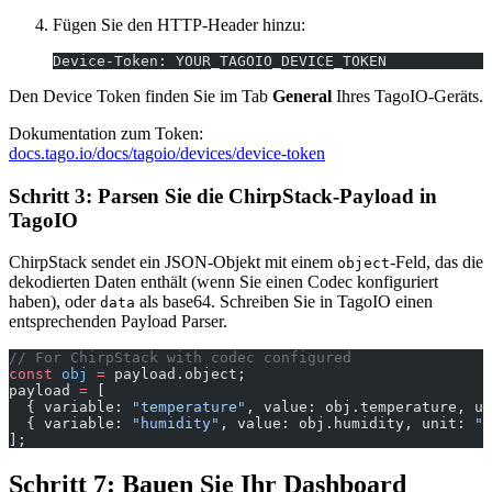
Fügen Sie den HTTP-Header hinzu:
Device-Token: YOUR_TAGOIO_DEVICE_TOKEN
Den Device Token finden Sie im Tab
General
Ihres TagoIO-Geräts.
Dokumentation zum Token:
docs.tago.io/docs/tagoio/devices/device-token
Schritt 3: Parsen Sie die ChirpStack-Payload in
TagoIO
ChirpStack sendet ein JSON-Objekt mit einem
-Feld, das die
object
dekodierten Daten enthält (wenn Sie einen Codec konfiguriert
haben), oder
als base64. Schreiben Sie in TagoIO einen
data
entsprechenden Payload Parser.
// For ChirpStack with codec configured
const
 obj
 =
 payload.object;
payload 
=
 [
  { variable: 
"temperature"
, value: obj.temperature, un
  { variable: 
"humidity"
, value: obj.humidity, unit: 
"%
];
Schritt 7: Bauen Sie Ihr Dashboard