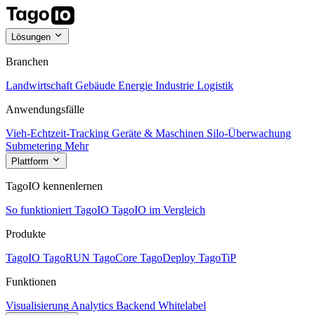
Lösungen
Branchen
Landwirtschaft
Gebäude
Energie
Industrie
Logistik
Anwendungsfälle
Vieh-Echtzeit-Tracking
Geräte & Maschinen
Silo-Überwachung
Submetering
Mehr
Plattform
TagoIO kennenlernen
So funktioniert TagoIO
TagoIO im Vergleich
Produkte
TagoIO
TagoRUN
TagoCore
TagoDeploy
TagoTiP
Funktionen
Visualisierung
Analytics
Backend
Whitelabel