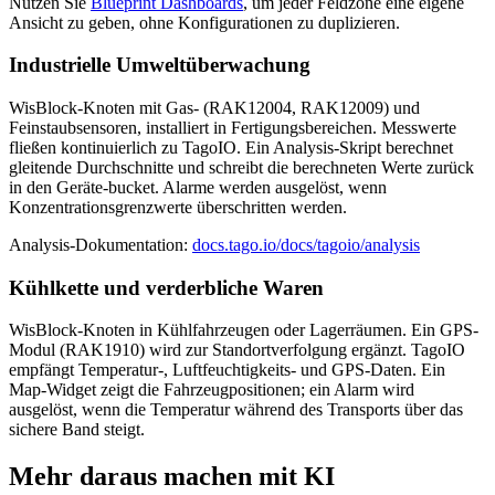
Nutzen Sie
Blueprint Dashboards
, um jeder Feldzone eine eigene
Ansicht zu geben, ohne Konfigurationen zu duplizieren.
Industrielle Umweltüberwachung
WisBlock-Knoten mit Gas- (RAK12004, RAK12009) und
Feinstaubsensoren, installiert in Fertigungsbereichen. Messwerte
fließen kontinuierlich zu TagoIO. Ein Analysis-Skript berechnet
gleitende Durchschnitte und schreibt die berechneten Werte zurück
in den Geräte-bucket. Alarme werden ausgelöst, wenn
Konzentrationsgrenzwerte überschritten werden.
Analysis-Dokumentation:
docs.tago.io/docs/tagoio/analysis
Kühlkette und verderbliche Waren
WisBlock-Knoten in Kühlfahrzeugen oder Lagerräumen. Ein GPS-
Modul (RAK1910) wird zur Standortverfolgung ergänzt. TagoIO
empfängt Temperatur-, Luftfeuchtigkeits- und GPS-Daten. Ein
Map-Widget zeigt die Fahrzeugpositionen; ein Alarm wird
ausgelöst, wenn die Temperatur während des Transports über das
sichere Band steigt.
Mehr daraus machen mit KI