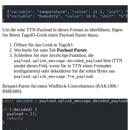
[
  {
"variable"
: 
"temperature"
, 
"value"
: 
22.5
, 
"unit"
: 
"C
  {
"variable"
: 
"humidity"
, 
"value"
: 
58.0
, 
"unit"
: 
"%"
}
]
Um die rohe TTN-Payload in dieses Format zu überführen, fügen
Sie Ihrem TagoIO-Gerät einen Payload Parser hinzu:
Öffnen Sie das Gerät in TagoIO.
Wechseln Sie zum Tab
Payload Parser
.
Schreiben Sie eine JavaScript-Funktion, die
liest (TTN
payload.uplink_message.decoded_payload
sendet dieses Feld, wenn Sie in TTN einen Formatter
konfigurieren) oder dekodieren Sie die rohen Bytes aus
.
payload.uplink_message.frm_payload
Beispiel-Parser für einen WisBlock-Umweltsensor (RAK1906 /
BME680):
const
 decoded
 =
 payload.uplink_message.decoded_payload;
if
 (
!
decoded) {
  payload 
=
 [];
  return
;
}