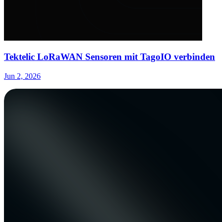
Tektelic LoRaWAN Sensoren mit TagoIO verbinden
Jun 2, 2026