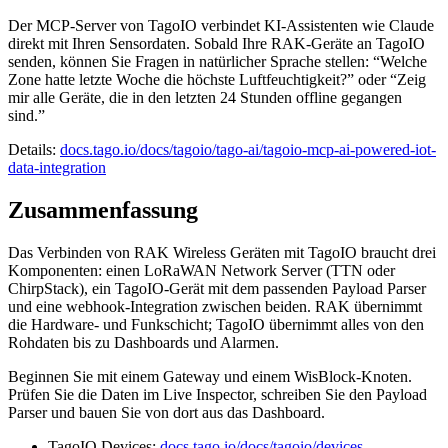
Der MCP-Server von TagoIO verbindet KI-Assistenten wie Claude
direkt mit Ihren Sensordaten. Sobald Ihre RAK-Geräte an TagoIO
senden, können Sie Fragen in natürlicher Sprache stellen: “Welche
Zone hatte letzte Woche die höchste Luftfeuchtigkeit?” oder “Zeig
mir alle Geräte, die in den letzten 24 Stunden offline gegangen
sind.”
Details:
docs.tago.io/docs/tagoio/tago-ai/tagoio-mcp-ai-powered-iot-
data-integration
Zusammenfassung
Das Verbinden von RAK Wireless Geräten mit TagoIO braucht drei
Komponenten: einen LoRaWAN Network Server (TTN oder
ChirpStack), ein TagoIO-Gerät mit dem passenden Payload Parser
und eine webhook-Integration zwischen beiden. RAK übernimmt
die Hardware- und Funkschicht; TagoIO übernimmt alles von den
Rohdaten bis zu Dashboards und Alarmen.
Beginnen Sie mit einem Gateway und einem WisBlock-Knoten.
Prüfen Sie die Daten im Live Inspector, schreiben Sie den Payload
Parser und bauen Sie von dort aus das Dashboard.
TagoIO Devices:
docs.tago.io/docs/tagoio/devices