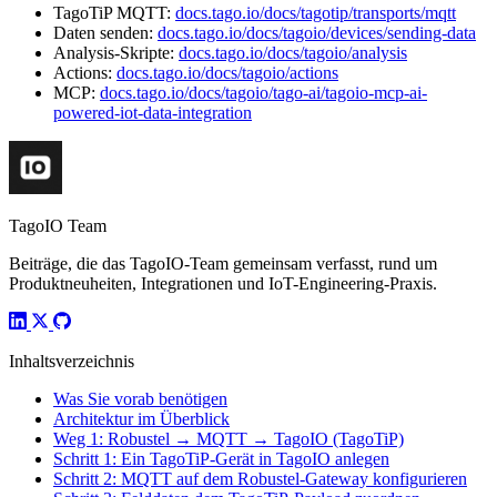
TagoTiP MQTT:
docs.tago.io/docs/tagotip/transports/mqtt
Daten senden:
docs.tago.io/docs/tagoio/devices/sending-data
Analysis-Skripte:
docs.tago.io/docs/tagoio/analysis
Actions:
docs.tago.io/docs/tagoio/actions
MCP:
docs.tago.io/docs/tagoio/tago-ai/tagoio-mcp-ai-
powered-iot-data-integration
TagoIO Team
Beiträge, die das TagoIO-Team gemeinsam verfasst, rund um
Produktneuheiten, Integrationen und IoT-Engineering-Praxis.
Inhaltsverzeichnis
Was Sie vorab benötigen
Architektur im Überblick
Weg 1: Robustel → MQTT → TagoIO (TagoTiP)
Schritt 1: Ein TagoTiP-Gerät in TagoIO anlegen
Schritt 2: MQTT auf dem Robustel-Gateway konfigurieren