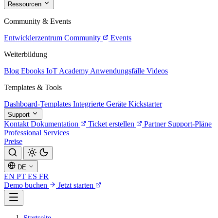
Ressourcen
Community & Events
Entwicklerzentrum
Community
Events
Weiterbildung
Blog
Ebooks
IoT Academy
Anwendungsfälle
Videos
Templates & Tools
Dashboard-Templates
Integrierte Geräte
Kickstarter
Support
Kontakt
Dokumentation
Ticket erstellen
Partner
Support-Pläne
Professional Services
Preise
DE
EN
PT
ES
FR
Demo buchen
Jetzt starten
Startseite