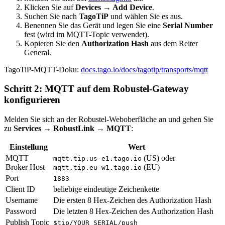
Klicken Sie auf
Devices → Add Device
.
Suchen Sie nach
TagoTiP
und wählen Sie es aus.
Benennen Sie das Gerät und legen Sie eine
Serial Number
fest (wird im MQTT-Topic verwendet).
Kopieren Sie den
Authorization Hash
aus dem Reiter
General.
TagoTiP-MQTT-Doku:
docs.tago.io/docs/tagotip/transports/mqtt
Schritt 2: MQTT auf dem Robustel-Gateway
konfigurieren
Melden Sie sich an der Robustel-Weboberfläche an und gehen Sie
zu
Services → RobustLink → MQTT
:
Einstellung
Wert
MQTT
(US) oder
mqtt.tip.us-e1.tago.io
Broker Host
(EU)
mqtt.tip.eu-w1.tago.io
Port
1883
Client ID
beliebige eindeutige Zeichenkette
Username
Die ersten 8 Hex-Zeichen des Authorization Hash
Password
Die letzten 8 Hex-Zeichen des Authorization Hash
Publish Topic
$tip/YOUR_SERIAL/push