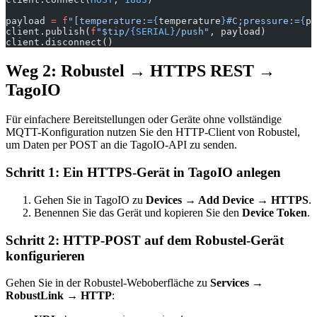
payload 
=
 f
"[temperature:=
{
temperature
}
#C;pressure:=
{
pr
client.publish(
f
"$tip/
{SERIAL}
/push"
, payload)
client.disconnect()
Weg 2: Robustel → HTTPS REST →
TagoIO
Für einfachere Bereitstellungen oder Geräte ohne vollständige
MQTT-Konfiguration nutzen Sie den HTTP-Client von Robustel,
um Daten per POST an die TagoIO-API zu senden.
Schritt 1: Ein HTTPS-Gerät in TagoIO anlegen
Gehen Sie in TagoIO zu
Devices → Add Device → HTTPS
.
Benennen Sie das Gerät und kopieren Sie den
Device Token
.
Schritt 2: HTTP-POST auf dem Robustel-Gerät
konfigurieren
Gehen Sie in der Robustel-Weboberfläche zu
Services →
RobustLink → HTTP
: