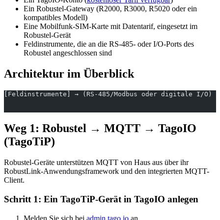
Ein Robustel-Gateway (R2000, R3000, R5020 oder ein
kompatibles Modell)
Eine Mobilfunk-SIM-Karte mit Datentarif, eingesetzt im
Robustel-Gerät
Feldinstrumente, die an die RS-485- oder I/O-Ports des
Robustel angeschlossen sind
Architektur im Überblick
[Feldinstrumente] → (RS-485/Modbus oder digitale I/O) →
                                                       
                                                       
Weg 1: Robustel → MQTT → TagoIO
(TagoTiP)
Robustel-Geräte unterstützen MQTT von Haus aus über ihr
RobustLink-Anwendungsframework und den integrierten MQTT-
Client.
Schritt 1: Ein TagoTiP-Gerät in TagoIO anlegen
Melden Sie sich bei
admin.tago.io
an.