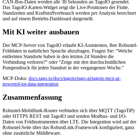
CAN-Bus-Daten werden alle 30 Sekunden an TagoIO gesendet.
Das TagoIO-Karten-Widget zeigt die Live-Positionen der Flotte.
Standzeiten und Kraftstoffverbrauch werden per Analysis berechnet
und auf einem Betriebs-Dashboard dargestellt.
Mit KI weiter ausbauen
Der MCP-Server von TagoIO erlaubt KI-Assistenten, Ihre Robustel-
Felddaten in natürlicher Sprache abzufragen. Fragen Sie: “Welche
entfernten Standorte haben in den letzten 24 Stunden die
Verbindung verloren?” oder “Zeige mir den durchschnittlichen
Pumpendruck für jeden Standort in der vergangenen Woche.”
MCP-Doku:
docs.tago.io/docs/tagoio/tago-ai/tagoio-mcp-ai-
powered-iot-data-integration
Zusammenfassung
Robustel-Mobilfunk-Router verbinden sich über MQTT (TagoTiP)
oder HTTPS REST mit TagoIO und senden Modbus- und I/O-
Daten von Feldinstrumenten über LTE. Die Integration wird auf der
Robustel-Seite über das RobustLink-Framework konfiguriert, ganz
ohne zusätzliche Middleware.