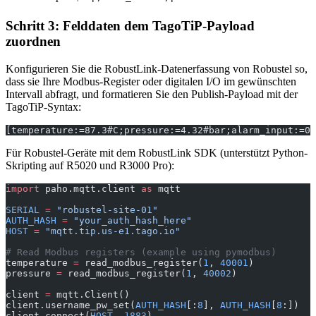
Schritt 3: Felddaten dem TagoTiP-Payload
zuordnen
Konfigurieren Sie die RobustLink-Datenerfassung von Robustel so,
dass sie Ihre Modbus-Register oder digitalen I/O im gewünschten
Intervall abfragt, und formatieren Sie den Publish-Payload mit der
TagoTiP-Syntax:
[temperature:=87.3#C;pressure:=4.32#bar;alarm_input:=0]
Für Robustel-Geräte mit dem RobustLink SDK (unterstützt Python-
Skripting auf R5020 und R3000 Pro):
import
 paho.mqtt.client 
as
 mqtt
SERIAL
 =
 "robustel-site-01"
AUTH_HASH
 =
 "your_auth_hash_here"
HOST
 =
 "mqtt.tip.us-e1.tago.io"
# Read Modbus registers (example using pymodbus)
temperature 
=
 read_modbus_register(
1
, 
40001
)
pressure 
=
 read_modbus_register(
1
, 
40002
)
client 
=
 mqtt.Client()
client.username_pw_set(
AUTH_HASH
[:
8
], 
AUTH_HASH
[
8
:])
client.connect(
HOST
, 
1883
)