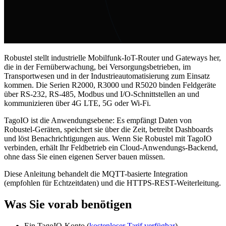
Robustel stellt industrielle Mobilfunk-IoT-Router und Gateways her,
die in der Fernüberwachung, bei Versorgungsbetrieben, im
Transportwesen und in der Industrieautomatisierung zum Einsatz
kommen. Die Serien R2000, R3000 und R5020 binden Feldgeräte
über RS-232, RS-485, Modbus und I/O-Schnittstellen an und
kommunizieren über 4G LTE, 5G oder Wi-Fi.
TagoIO ist die Anwendungsebene: Es empfängt Daten von
Robustel-Geräten, speichert sie über die Zeit, betreibt Dashboards
und löst Benachrichtigungen aus. Wenn Sie Robustel mit TagoIO
verbinden, erhält Ihr Feldbetrieb ein Cloud-Anwendungs-Backend,
ohne dass Sie einen eigenen Server bauen müssen.
Diese Anleitung behandelt die MQTT-basierte Integration
(empfohlen für Echtzeitdaten) und die HTTPS-REST-Weiterleitung.
Was Sie vorab benötigen
Ein TagoIO-Konto (
kostenloser Tarif verfügbar
)