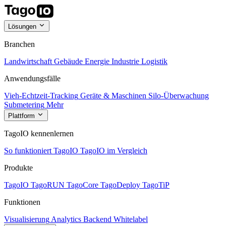
Lösungen
Branchen
Landwirtschaft
Gebäude
Energie
Industrie
Logistik
Anwendungsfälle
Vieh-Echtzeit-Tracking
Geräte & Maschinen
Silo-Überwachung
Submetering
Mehr
Plattform
TagoIO kennenlernen
So funktioniert TagoIO
TagoIO im Vergleich
Produkte
TagoIO
TagoRUN
TagoCore
TagoDeploy
TagoTiP
Funktionen
Visualisierung
Analytics
Backend
Whitelabel