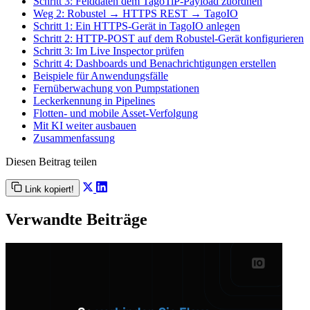
Schritt 3: Felddaten dem TagoTiP-Payload zuordnen
Weg 2: Robustel → HTTPS REST → TagoIO
Schritt 1: Ein HTTPS-Gerät in TagoIO anlegen
Schritt 2: HTTP-POST auf dem Robustel-Gerät konfigurieren
Schritt 3: Im Live Inspector prüfen
Schritt 4: Dashboards und Benachrichtigungen erstellen
Beispiele für Anwendungsfälle
Fernüberwachung von Pumpstationen
Leckerkennung in Pipelines
Flotten- und mobile Asset-Verfolgung
Mit KI weiter ausbauen
Zusammenfassung
Diesen Beitrag teilen
Link kopiert!
Verwandte Beiträge