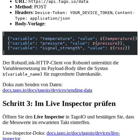
URL
:
https://api.tago.io/data
Method
: POST
Headers
:
,
Device-Token: YOUR_DEVICE_TOKEN
Content-
Type: application/json
Body-Vorlage
:
[
  {
"variable"
: 
"temperature"
, 
"value"
: 
$
{
temperature
}},
  {
"variable"
: 
"pressure"
, 
"value"
: 
$
{
pressure
}},
  {
"variable"
: 
"signal_strength"
, 
"value"
: 
$
{
rssi
}}
]
Der RobustLink-HTTP-Client von Robustel unterstützt die
Variablenersetzung im Payload-Body über die Syntax
für zugeordnete Datenkanäle.
${variable_name}
Doku zum Senden von Daten:
docs.tago.io/docs/tagoio/devices/sending-data
Schritt 3: Im Live Inspector prüfen
Öffnen Sie den
Live Inspector
in TagoIO und bestätigen Sie, dass
die Messwerte im erwarteten Takt eintreffen.
Live-Inspector-Doku:
docs.tago.io/docs/tagoio/devices/live-
inspector