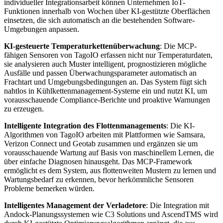
individueller Integrationsarbeit können Unternehmen IoT-
Funktionen innerhalb von Wochen über KI-gestützte Oberflächen
einsetzen, die sich automatisch an die bestehenden Software-
Umgebungen anpassen.
KI-gesteuerte Temperaturkettenüberwachung
: Die MCP-
fähigen Sensoren von TagoIO erfassen nicht nur Temperaturdaten,
sie analysieren auch Muster intelligent, prognostizieren mögliche
Ausfälle und passen Überwachungsparameter automatisch an
Frachtart und Umgebungsbedingungen an. Das System fügt sich
nahtlos in Kühlkettenmanagement-Systeme ein und nutzt KI, um
vorausschauende Compliance-Berichte und proaktive Warnungen
zu erzeugen.
Intelligente Integration des Flottenmanagements
: Die KI-
Algorithmen von TagoIO arbeiten mit Plattformen wie Samsara,
Verizon Connect und Geotab zusammen und ergänzen sie um
vorausschauende Wartung auf Basis von maschinellem Lernen, die
über einfache Diagnosen hinausgeht. Das MCP-Framework
ermöglicht es dem System, aus flottenweiten Mustern zu lernen und
Wartungsbedarf zu erkennen, bevor herkömmliche Sensoren
Probleme bemerken würden.
Intelligentes Management der Verladetore
: Die Integration mit
Andock-Planungssystemen wie C3 Solutions und AscendTMS wird