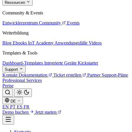
Ressourcen
Community & Events
Entwicklerzentrum
Community
Events
Weiterbildung
Blog
Ebooks
IoT Academy
Anwendungsfälle
Videos
Templates & Tools
Dashboard-Templates
Integrierte Geräte
Kickstarter
Support
Kontakt
Dokumentation
Ticket erstellen
Partner
Support-Pläne
Professional Services
Preise
DE
EN
PT
ES
FR
Demo buchen
Jetzt starten
Startseite