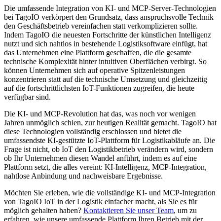
Die umfassende Integration von KI- und MCP-Server-Technologien
bei TagoIO verkörpert den Grundsatz, dass anspruchsvolle Technik
den Geschäftsbetrieb vereinfachen statt verkomplizieren sollte.
Indem TagoIO die neuesten Fortschritte der künstlichen Intelligenz
nutzt und sich nahtlos in bestehende Logistiksoftware einfügt, hat
das Unternehmen eine Plattform geschaffen, die die gesamte
technische Komplexität hinter intuitiven Oberflächen verbirgt. So
können Unternehmen sich auf operative Spitzenleistungen
konzentrieren statt auf die technische Umsetzung und gleichzeitig
auf die fortschrittlichsten IoT-Funktionen zugreifen, die heute
verfügbar sind.
Die KI- und MCP-Revolution hat das, was noch vor wenigen
Jahren unmöglich schien, zur heutigen Realität gemacht. TagoIO hat
diese Technologien vollständig erschlossen und bietet die
umfassendste KI-gestützte IoT-Plattform für Logistikabläufe an. Die
Frage ist nicht, ob IoT den Logistikbetrieb verändern wird, sondern
ob Ihr Unternehmen diesen Wandel anführt, indem es auf eine
Plattform setzt, die alles vereint: KI-Intelligenz, MCP-Integration,
nahtlose Anbindung und nachweisbare Ergebnisse.
Möchten Sie erleben, wie die vollständige KI- und MCP-Integration
von TagoIO IoT in der Logistik einfacher macht, als Sie es für
möglich gehalten haben?
Kontaktieren Sie unser Team
, um zu
erfahren, wie unsere umfassende Plattform Ihren Betrieb mit der