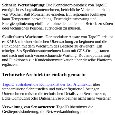
Schnelle Wertschöpfung
: Die Konnektorbibliothek von TagoIO
ermöglicht es Logistikunternehmen, betriebliche Vorteile innerhalb
von Wochen statt Monaten zu erzielen. Ein regionales Kühllager
kann Temperaturüberwachung, Feuchtigkeitsmessung und
Energieoptimierung einführen, ohne den laufenden Betrieb zu stören
oder technisches Personal aufstocken zu müssen.
Skalierbares Wachstum
: Der modulare Ansatz von TagoIO erlaubt
es KMU, mit einer einfachen Überwachung zu beginnen und die
Funktionen mit dem Wachstum des Betriebs zu erweitern. Ein
mittelgroßes Speditionsunternehmen kann mit GPS-Ortung starten
und nach und nach vorausschauende Wartung, Routenoptimierung
und Funktionen zur Kundenkommunikation über dieselbe Plattform
ergänzen.
Technische Architektur einfach gemacht
TagoIO abstrahiert die Komplexität der IoT-Architektur
über
standardisierte Schnittstellen und vorkonfigurierte Lösungen.
Unternehmen müssen die technischen Details von Sensornetzen,
Edge Computing oder Datenanalyse-Pipelines nicht mehr verstehen.
Verwaltung von Sensornetzen
: TagoIO übernimmt die
Geräteprovisionierung, die Netzwerkanbindung und die