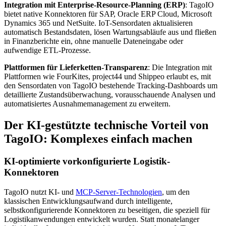
Integration mit Enterprise-Resource-Planning (ERP)
: TagoIO
bietet native Konnektoren für SAP, Oracle ERP Cloud, Microsoft
Dynamics 365 und NetSuite. IoT-Sensordaten aktualisieren
automatisch Bestandsdaten, lösen Wartungsabläufe aus und fließen
in Finanzberichte ein, ohne manuelle Dateneingabe oder
aufwendige ETL-Prozesse.
Plattformen für Lieferketten-Transparenz
: Die Integration mit
Plattformen wie FourKites, project44 und Shippeo erlaubt es, mit
den Sensordaten von TagoIO bestehende Tracking-Dashboards um
detaillierte Zustandsüberwachung, vorausschauende Analysen und
automatisiertes Ausnahmemanagement zu erweitern.
Der KI-gestützte technische Vorteil von
TagoIO: Komplexes einfach machen
KI-optimierte vorkonfigurierte Logistik-
Konnektoren
TagoIO nutzt KI- und
MCP-Server-Technologien
, um den
klassischen Entwicklungsaufwand durch intelligente,
selbstkonfigurierende Konnektoren zu beseitigen, die speziell für
Logistikanwendungen entwickelt wurden. Statt monatelanger