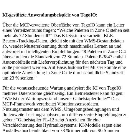
KI-gestützte Anwendungsbeispiele von TagoIO
:
Über die MCP-erweiterte Oberfläche von TagoIO kann ein Leiter
eines Verteilzentrums fragen: “Welche Paletten in Zone C stehen seit
mehr als 72 Stunden still?” Das KI-System verarbeitet BLE-
Beacon-Tracking-Daten, gleicht sie mit den WMS-Bestandsdaten
ab, wendet Mustererkennung durch maschinelles Lernen an und
antwortet mit intelligenten Empfehlungen: “8 Paletten in Zone C-4
überschreiten die Standzeit von 72 Stunden. Palette P-3847 enthält
Automobilteile mit Lieferverpflichtung für den nächsten Tag und
sollte priorisiert werden. Auf Basis historischer Muster könnte eine
optimierte Abwicklung in Zone C die durchschnittliche Standzeit
um 23 % senken.”
Für die vorausschauende Wartung analysiert die KI von TagoIO
mehrere Datenströme gleichzeitig. Ein Betriebsleiter kann fragen:
“Wie ist der Wartungszustand unserer Gabelstaplerflotte?” Das
MCP-Framework verarbeitet Vibrationssensordaten,
Nutzungsmuster aus dem WMS, Umgebungsbedingungen und
flottenweite Leistungsanalysen, um differenzierte Empfehlungen zu
geben: “Gabelstapler FL-12 zeigt Anzeichen für eine
Verschlechterung des Hydrauliksystems. KI-Modelle sagen eine
Ausfallwahrscheinlichkeit von 78 % innerhalb von 96 Stunden