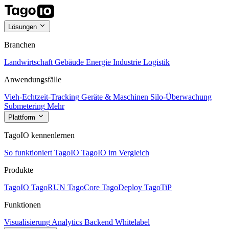
Lösungen
Branchen
Landwirtschaft
Gebäude
Energie
Industrie
Logistik
Anwendungsfälle
Vieh-Echtzeit-Tracking
Geräte & Maschinen
Silo-Überwachung
Submetering
Mehr
Plattform
TagoIO kennenlernen
So funktioniert TagoIO
TagoIO im Vergleich
Produkte
TagoIO
TagoRUN
TagoCore
TagoDeploy
TagoTiP
Funktionen
Visualisierung
Analytics
Backend
Whitelabel