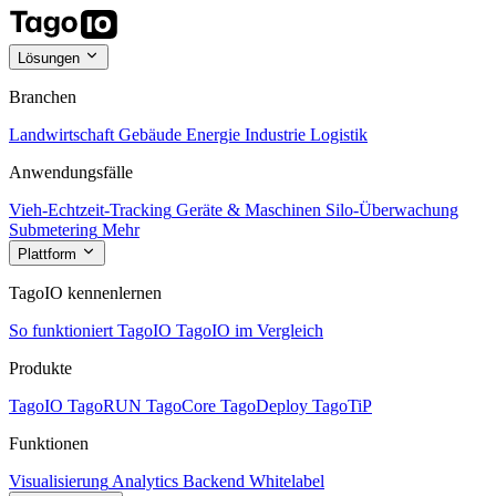
Lösungen
Branchen
Landwirtschaft
Gebäude
Energie
Industrie
Logistik
Anwendungsfälle
Vieh-Echtzeit-Tracking
Geräte & Maschinen
Silo-Überwachung
Submetering
Mehr
Plattform
TagoIO kennenlernen
So funktioniert TagoIO
TagoIO im Vergleich
Produkte
TagoIO
TagoRUN
TagoCore
TagoDeploy
TagoTiP
Funktionen
Visualisierung
Analytics
Backend
Whitelabel