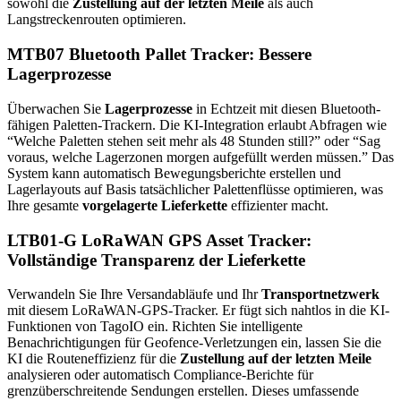
sowohl die
Zustellung auf der letzten Meile
als auch
Langstreckenrouten optimieren.
MTB07 Bluetooth Pallet Tracker: Bessere
Lagerprozesse
Überwachen Sie
Lagerprozesse
in Echtzeit mit diesen Bluetooth-
fähigen Paletten-Trackern. Die KI-Integration erlaubt Abfragen wie
“Welche Paletten stehen seit mehr als 48 Stunden still?” oder “Sag
voraus, welche Lagerzonen morgen aufgefüllt werden müssen.” Das
System kann automatisch Bewegungsberichte erstellen und
Lagerlayouts auf Basis tatsächlicher Palettenflüsse optimieren, was
Ihre gesamte
vorgelagerte Lieferkette
effizienter macht.
LTB01-G LoRaWAN GPS Asset Tracker:
Vollständige Transparenz der Lieferkette
Verwandeln Sie Ihre Versandabläufe und Ihr
Transportnetzwerk
mit diesem LoRaWAN-GPS-Tracker. Er fügt sich nahtlos in die KI-
Funktionen von TagoIO ein. Richten Sie intelligente
Benachrichtigungen für Geofence-Verletzungen ein, lassen Sie die
KI die Routeneffizienz für die
Zustellung auf der letzten Meile
analysieren oder automatisch Compliance-Berichte für
grenzüberschreitende Sendungen erstellen. Dieses umfassende