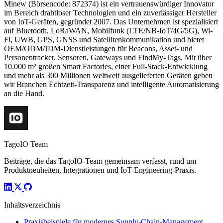
Minew (Börsencode: 872374) ist ein vertrauenswürdiger Innovator
im Bereich drahtloser Technologien und ein zuverlässiger Hersteller
von IoT-Geräten, gegründet 2007. Das Unternehmen ist spezialisiert
auf Bluetooth, LoRaWAN, Mobilfunk (LTE/NB-IoT/4G/5G), Wi-
Fi, UWB, GPS, GNSS und Satellitenkommunikation und bietet
OEM/ODM/JDM-Dienstleistungen für Beacons, Asset- und
Personentracker, Sensoren, Gateways und FindMy-Tags. Mit über
10.000 m² großen Smart Factories, einer Full-Stack-Entwicklung
und mehr als 300 Millionen weltweit ausgelieferten Geräten geben
wir Branchen Echtzeit-Transparenz und intelligente Automatisierung
an die Hand.
TagoIO Team
Beiträge, die das TagoIO-Team gemeinsam verfasst, rund um
Produktneuheiten, Integrationen und IoT-Engineering-Praxis.
Inhaltsverzeichnis
Praxisbeispiele für modernes Supply-Chain-Management