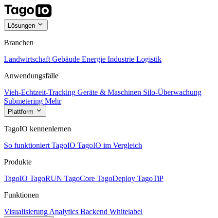
Lösungen
Branchen
Landwirtschaft
Gebäude
Energie
Industrie
Logistik
Anwendungsfälle
Vieh-Echtzeit-Tracking
Geräte & Maschinen
Silo-Überwachung
Submetering
Mehr
Plattform
TagoIO kennenlernen
So funktioniert TagoIO
TagoIO im Vergleich
Produkte
TagoIO
TagoRUN
TagoCore
TagoDeploy
TagoTiP
Funktionen
Visualisierung
Analytics
Backend
Whitelabel