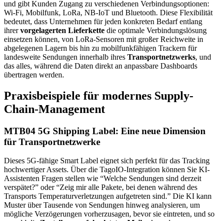
und gibt Kunden Zugang zu verschiedenen Verbindungsoptionen:
Wi-Fi, Mobilfunk, LoRa, NB-IoT und Bluetooth. Diese Flexibilität
bedeutet, dass Unternehmen für jeden konkreten Bedarf entlang
ihrer
vorgelagerten Lieferkette
die optimale Verbindungslösung
einsetzen können, von LoRa-Sensoren mit großer Reichweite in
abgelegenen Lagern bis hin zu mobilfunkfähigen Trackern für
landesweite Sendungen innerhalb ihres
Transportnetzwerks
, und
das alles, während die Daten direkt an anpassbare Dashboards
übertragen werden.
Praxisbeispiele für modernes Supply-
Chain-Management
MTB04 5G Shipping Label: Eine neue Dimension
für Transportnetzwerke
Dieses 5G-fähige Smart Label eignet sich perfekt für das Tracking
hochwertiger Assets. Über die TagoIO-Integration können Sie KI-
Assistenten Fragen stellen wie “Welche Sendungen sind derzeit
verspätet?” oder “Zeig mir alle Pakete, bei denen während des
Transports Temperaturverletzungen aufgetreten sind.” Die KI kann
Muster über Tausende von Sendungen hinweg analysieren, um
mögliche Verzögerungen vorherzusagen, bevor sie eintreten, und so