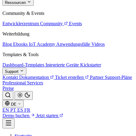
Ressourcen
Community & Events
Entwicklerzentrum
Community
Events
Weiterbildung
Blog
Ebooks
IoT Academy
Anwendungsfälle
Videos
Templates & Tools
Dashboard-Templates
Integrierte Geräte
Kickstarter
Support
Kontakt
Dokumentation
Ticket erstellen
Partner
Support-Pläne
Professional Services
Preise
DE
EN
PT
ES
FR
Demo buchen
Jetzt starten
Startseite