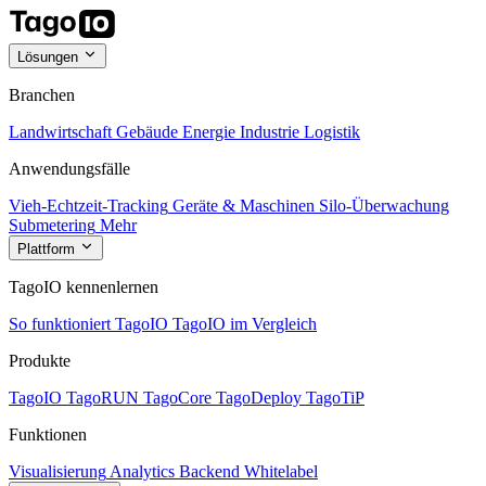
Lösungen
Branchen
Landwirtschaft
Gebäude
Energie
Industrie
Logistik
Anwendungsfälle
Vieh-Echtzeit-Tracking
Geräte & Maschinen
Silo-Überwachung
Submetering
Mehr
Plattform
TagoIO kennenlernen
So funktioniert TagoIO
TagoIO im Vergleich
Produkte
TagoIO
TagoRUN
TagoCore
TagoDeploy
TagoTiP
Funktionen
Visualisierung
Analytics
Backend
Whitelabel