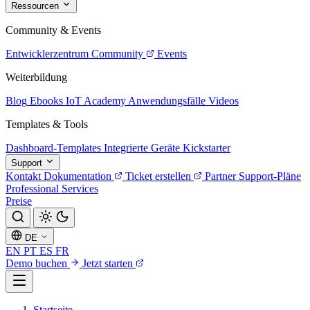
Ressourcen
Community & Events
Entwicklerzentrum
Community
Events
Weiterbildung
Blog
Ebooks
IoT Academy
Anwendungsfälle
Videos
Templates & Tools
Dashboard-Templates
Integrierte Geräte
Kickstarter
Support
Kontakt
Dokumentation
Ticket erstellen
Partner
Support-Pläne
Professional Services
Preise
DE
EN
PT
ES
FR
Demo buchen
Jetzt starten
Startseite