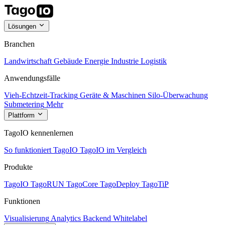
Lösungen
Branchen
Landwirtschaft
Gebäude
Energie
Industrie
Logistik
Anwendungsfälle
Vieh-Echtzeit-Tracking
Geräte & Maschinen
Silo-Überwachung
Submetering
Mehr
Plattform
TagoIO kennenlernen
So funktioniert TagoIO
TagoIO im Vergleich
Produkte
TagoIO
TagoRUN
TagoCore
TagoDeploy
TagoTiP
Funktionen
Visualisierung
Analytics
Backend
Whitelabel