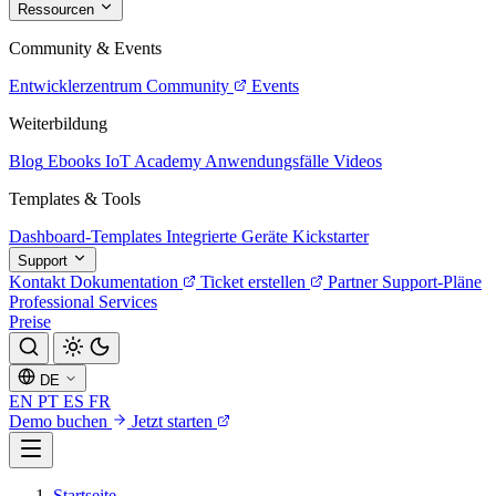
Ressourcen
Community & Events
Entwicklerzentrum
Community
Events
Weiterbildung
Blog
Ebooks
IoT Academy
Anwendungsfälle
Videos
Templates & Tools
Dashboard-Templates
Integrierte Geräte
Kickstarter
Support
Kontakt
Dokumentation
Ticket erstellen
Partner
Support-Pläne
Professional Services
Preise
DE
EN
PT
ES
FR
Demo buchen
Jetzt starten
Startseite