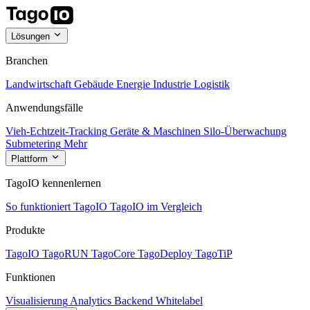
Lösungen
Branchen
Landwirtschaft
Gebäude
Energie
Industrie
Logistik
Anwendungsfälle
Vieh-Echtzeit-Tracking
Geräte & Maschinen
Silo-Überwachung
Submetering
Mehr
Plattform
TagoIO kennenlernen
So funktioniert TagoIO
TagoIO im Vergleich
Produkte
TagoIO
TagoRUN
TagoCore
TagoDeploy
TagoTiP
Funktionen
Visualisierung
Analytics
Backend
Whitelabel