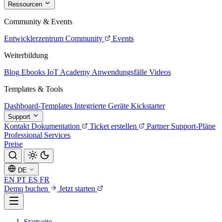
Ressourcen
Community & Events
Entwicklerzentrum
Community
Events
Weiterbildung
Blog
Ebooks
IoT Academy
Anwendungsfälle
Videos
Templates & Tools
Dashboard-Templates
Integrierte Geräte
Kickstarter
Support
Kontakt
Dokumentation
Ticket erstellen
Partner
Support-Pläne
Professional Services
Preise
DE
EN
PT
ES
FR
Demo buchen
Jetzt starten
Startseite