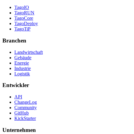
TagoIO
TagoRUN
TagoCore
TagoDeploy
TagoTiP
Branchen
Landwirtschaft
Gebäude
Energie
Industrie
Logistik
Entwickler
API
ChangeLog
Community
GitHub
KickStarter
Unternehmen