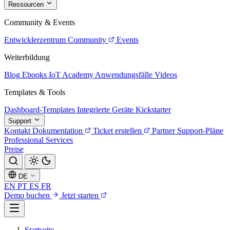
Ressourcen
Community & Events
Entwicklerzentrum
Community
Events
Weiterbildung
Blog
Ebooks
IoT Academy
Anwendungsfälle
Videos
Templates & Tools
Dashboard-Templates
Integrierte Geräte
Kickstarter
Support
Kontakt
Dokumentation
Ticket erstellen
Partner
Support-Pläne
Professional Services
Preise
DE
EN
PT
ES
FR
Demo buchen
Jetzt starten
Startseite