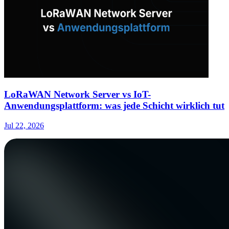
LoRaWAN Network Server vs IoT-
Anwendungsplattform: was jede Schicht wirklich tut
Jul 22, 2026