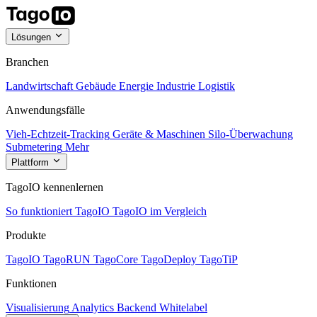
Lösungen
Branchen
Landwirtschaft
Gebäude
Energie
Industrie
Logistik
Anwendungsfälle
Vieh-Echtzeit-Tracking
Geräte & Maschinen
Silo-Überwachung
Submetering
Mehr
Plattform
TagoIO kennenlernen
So funktioniert TagoIO
TagoIO im Vergleich
Produkte
TagoIO
TagoRUN
TagoCore
TagoDeploy
TagoTiP
Funktionen
Visualisierung
Analytics
Backend
Whitelabel