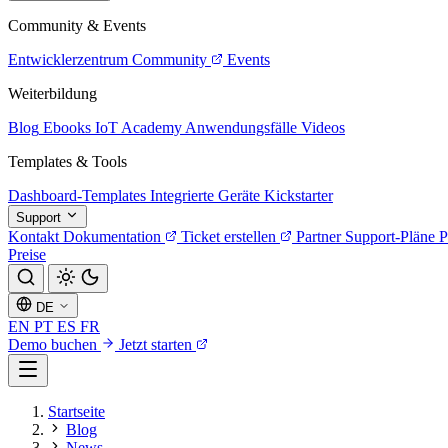
Community & Events
Entwicklerzentrum
Community
Events
Weiterbildung
Blog
Ebooks
IoT Academy
Anwendungsfälle
Videos
Templates & Tools
Dashboard-Templates
Integrierte Geräte
Kickstarter
Support
Kontakt
Dokumentation
Ticket erstellen
Partner
Support-Pläne
P
Preise
DE
EN
PT
ES
FR
Demo buchen
Jetzt starten
Startseite
Blog
News