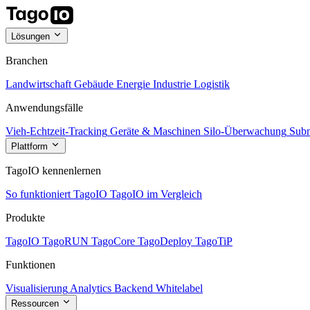
Lösungen
Branchen
Landwirtschaft
Gebäude
Energie
Industrie
Logistik
Anwendungsfälle
Vieh-Echtzeit-Tracking
Geräte & Maschinen
Silo-Überwachung
Subm
Plattform
TagoIO kennenlernen
So funktioniert TagoIO
TagoIO im Vergleich
Produkte
TagoIO
TagoRUN
TagoCore
TagoDeploy
TagoTiP
Funktionen
Visualisierung
Analytics
Backend
Whitelabel
Ressourcen