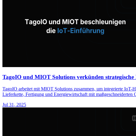
TagoIO und MIOT Solutions verkünden strategische P
TagoIO arbeitet mit MIOT Solutions zusammen, um integrierte IoT-Ha
Lieferkette, Fertigung und Energiewirtschaft mit maßgeschneiderten
Jul 31, 2025