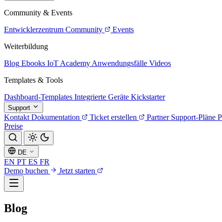
Community & Events
Entwicklerzentrum
Community
Events
Weiterbildung
Blog
Ebooks
IoT Academy
Anwendungsfälle
Videos
Templates & Tools
Dashboard-Templates
Integrierte Geräte
Kickstarter
Support
Kontakt
Dokumentation
Ticket erstellen
Partner
Support-Pläne
P
Preise
DE
EN
PT
ES
FR
Demo buchen
Jetzt starten
Blog