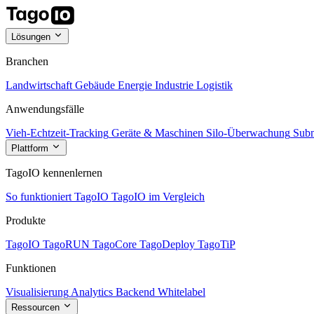
Lösungen
Branchen
Landwirtschaft
Gebäude
Energie
Industrie
Logistik
Anwendungsfälle
Vieh-Echtzeit-Tracking
Geräte & Maschinen
Silo-Überwachung
Subm
Plattform
TagoIO kennenlernen
So funktioniert TagoIO
TagoIO im Vergleich
Produkte
TagoIO
TagoRUN
TagoCore
TagoDeploy
TagoTiP
Funktionen
Visualisierung
Analytics
Backend
Whitelabel
Ressourcen