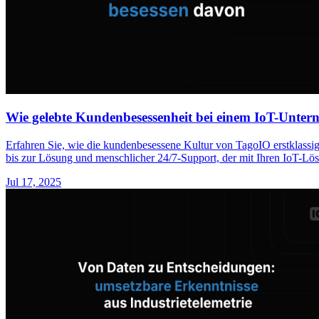
Wie gelebte Kundenbesessenheit bei einem IoT-Unter
Erfahren Sie, wie die kundenbesessene Kultur von TagoIO erstklassige
bis zur Lösung und menschlicher 24/7-Support, der mit Ihren IoT-Lö
Jul 17, 2025