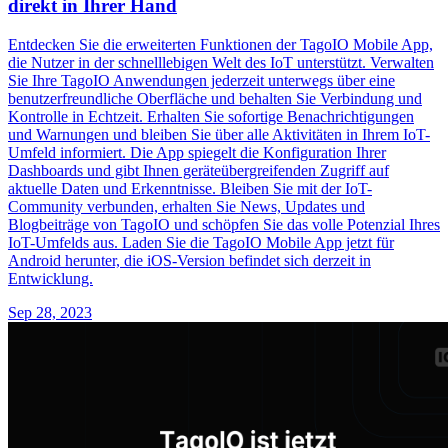
direkt in Ihrer Hand
Entdecken Sie die erweiterten Funktionen der TagoIO Mobile App,
die Nutzer in der schnelllebigen Welt des IoT unterstützt. Verwalten
Sie Ihre TagoIO Anwendungen jederzeit unterwegs über eine
benutzerfreundliche Oberfläche und behalten Sie Verbindung und
Kontrolle in Echtzeit. Erhalten Sie sofortige Benachrichtigungen
und Warnungen und bleiben Sie über alle Aktivitäten in Ihrem IoT-
Umfeld informiert. Die App spiegelt die Konfiguration Ihrer
Dashboards und gibt Ihnen geräteübergreifenden Zugriff auf
aktuelle Daten und Erkenntnisse. Bleiben Sie mit der IoT-
Community verbunden, erhalten Sie News, Updates und
Blogbeiträge von TagoIO und schöpfen Sie das volle Potenzial Ihres
IoT-Umfelds aus. Laden Sie die TagoIO Mobile App jetzt für
Android herunter, die iOS-Version befindet sich derzeit in
Entwicklung.
Sep 28, 2023