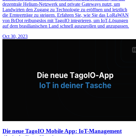
dezentrale Helium-Netzwerk und private Gateways nutzt, um
Landwirten den Zugang zu Technologie zu eröffnen und letztlich
die Ernteerträge zu steigern. Erfahren Sie, wie Sie das LoRaWAN
von BrDot reibungslos mit TagoIO integrieren, um IoT-Lösungen
auf dem brasilianischen Land schnell auszurollen und anzupassen.
Oct 30, 2023
Die neue TagoIO Mobile App: IoT-Management