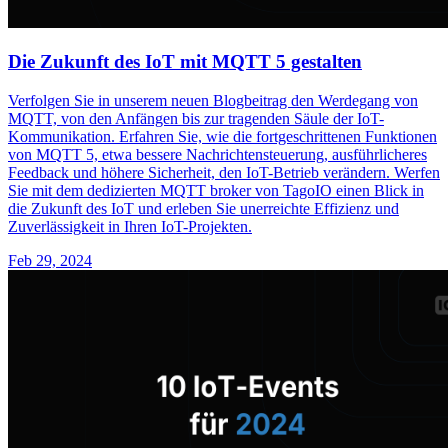
Die Zukunft des IoT mit MQTT 5 gestalten
Verfolgen Sie in unserem neuen Blogbeitrag den Werdegang von
MQTT, von den Anfängen bis zur tragenden Säule der IoT-
Kommunikation. Erfahren Sie, wie die fortgeschrittenen Funktionen
von MQTT 5, etwa bessere Nachrichtensteuerung, ausführlicheres
Feedback und höhere Sicherheit, den IoT-Betrieb verändern. Werfen
Sie mit dem dedizierten MQTT broker von TagoIO einen Blick in
die Zukunft des IoT und erleben Sie unerreichte Effizienz und
Zuverlässigkeit in Ihren IoT-Projekten.
Feb 29, 2024