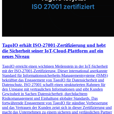
TagoIO erhält ISO-27001-Zertifizierung und hebt
die Sicherheit seiner IoT-Cloud-Plattform auf ein
neues Niveau
TagoIO erreicht einen wichtigen Meilenstein in der IoT-Sicherheit
mit der ISO-27001-Zertifizierung. Dieser international anerkannte
Standard für Informationssicherheits-Managementsysteme (ISMS)
bekräftigt das Engagement von TagoIO für Datensicherheit und
Datenschutz. ISO 27001 schafft einen strukturierten Rahmen für
den Umgang mit vertraulichen Informationen und gibt Kunden
Gewissheit in Sachen Datensicherheit, durchdachtem
Risikomanagement und Einhaltung globaler Standards. Das
fortwährende Engagement von TagoIO für ständige Verbesserung
und das Vertrauen der Kunden zeigt sich in dieser Zertifizierung und
macht das Unternehmen zu einem sicheren und verlässlichen Partner