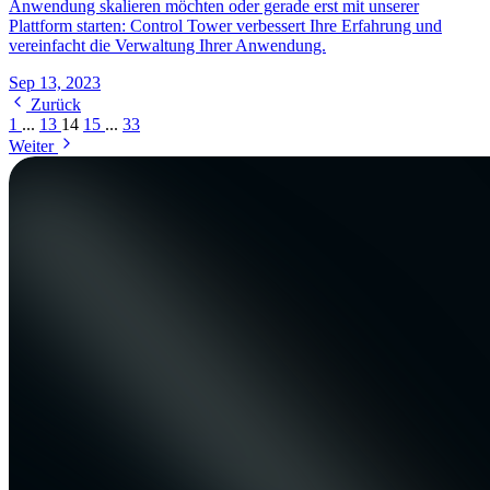
Anwendung skalieren möchten oder gerade erst mit unserer
Plattform starten: Control Tower verbessert Ihre Erfahrung und
vereinfacht die Verwaltung Ihrer Anwendung.
Sep 13, 2023
Zurück
1
...
13
14
15
...
33
Weiter