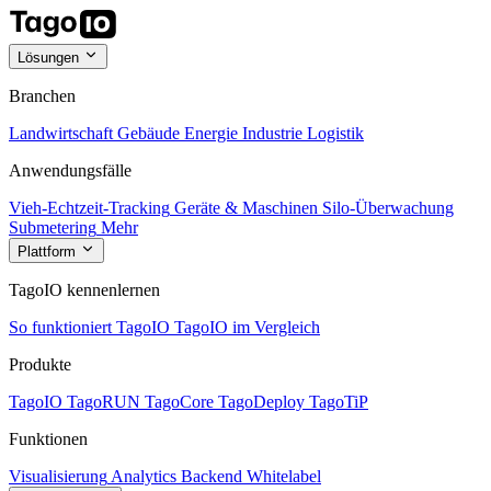
Lösungen
Branchen
Landwirtschaft
Gebäude
Energie
Industrie
Logistik
Anwendungsfälle
Vieh-Echtzeit-Tracking
Geräte & Maschinen
Silo-Überwachung
Submetering
Mehr
Plattform
TagoIO kennenlernen
So funktioniert TagoIO
TagoIO im Vergleich
Produkte
TagoIO
TagoRUN
TagoCore
TagoDeploy
TagoTiP
Funktionen
Visualisierung
Analytics
Backend
Whitelabel