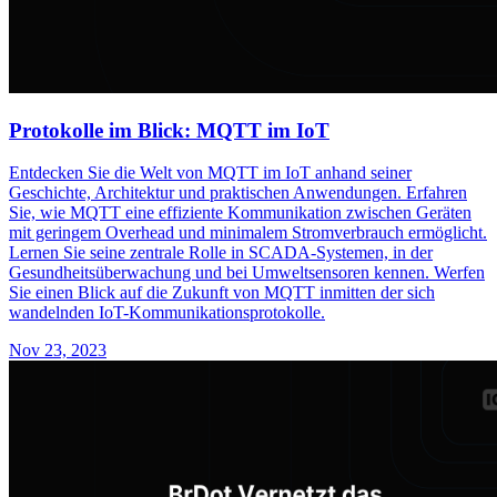
Protokolle im Blick: MQTT im IoT
Entdecken Sie die Welt von MQTT im IoT anhand seiner
Geschichte, Architektur und praktischen Anwendungen. Erfahren
Sie, wie MQTT eine effiziente Kommunikation zwischen Geräten
mit geringem Overhead und minimalem Stromverbrauch ermöglicht.
Lernen Sie seine zentrale Rolle in SCADA-Systemen, in der
Gesundheitsüberwachung und bei Umweltsensoren kennen. Werfen
Sie einen Blick auf die Zukunft von MQTT inmitten der sich
wandelnden IoT-Kommunikationsprotokolle.
Nov 23, 2023