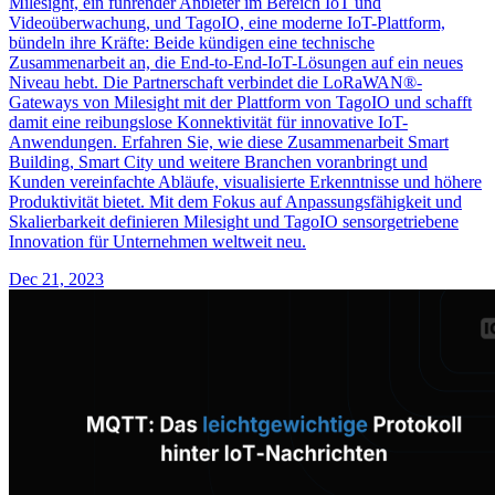
Milesight, ein führender Anbieter im Bereich IoT und
Videoüberwachung, und TagoIO, eine moderne IoT-Plattform,
bündeln ihre Kräfte: Beide kündigen eine technische
Zusammenarbeit an, die End-to-End-IoT-Lösungen auf ein neues
Niveau hebt. Die Partnerschaft verbindet die LoRaWAN®-
Gateways von Milesight mit der Plattform von TagoIO und schafft
damit eine reibungslose Konnektivität für innovative IoT-
Anwendungen. Erfahren Sie, wie diese Zusammenarbeit Smart
Building, Smart City und weitere Branchen voranbringt und
Kunden vereinfachte Abläufe, visualisierte Erkenntnisse und höhere
Produktivität bietet. Mit dem Fokus auf Anpassungsfähigkeit und
Skalierbarkeit definieren Milesight und TagoIO sensorgetriebene
Innovation für Unternehmen weltweit neu.
Dec 21, 2023