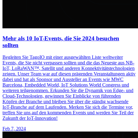
Mehr als 10 IoT-Events, die Sie 2024 besuchen
sollten
Begleiten Sie TagoIO mit einer ausgewählten Liste weltweiter
Events, die Sie nicht verpassen sollten und die das Neueste aus NB-
IoT, LoRaWAN™, Satellit und anderen Konnektivitätstechnologien
zeigen. Unser Team war auf diesen prägenden Veranstaltungen aktiv
dabei und hat als Sponsor und Aussteller an Events wie MWC
Barcelona, Embedded World, IoT Solutions World Congress und
weiteren teilgenommen. Erkunden Sie die Dynamik von Edge- und
Cloud-Technologien, gewinnen Sie Einblicke von führenden
Köpfen der Branche und bleiben Sie über die ständig wachsende
IoT-Branche auf dem Laufenden. Merken Sie sich die Termine vor,
treffen Sie uns auf den kommenden Events und werden Sie Teil der
Zukunft der IoT-Innovation!
Feb 7, 2024