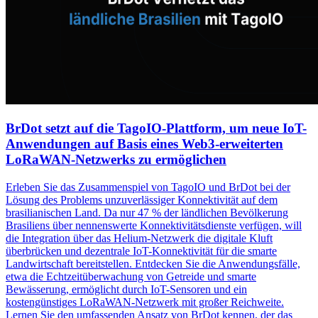
BrDot setzt auf die TagoIO-Plattform, um neue IoT-
Anwendungen auf Basis eines Web3-erweiterten
LoRaWAN-Netzwerks zu ermöglichen
Erleben Sie das Zusammenspiel von TagoIO und BrDot bei der
Lösung des Problems unzuverlässiger Konnektivität auf dem
brasilianischen Land. Da nur 47 % der ländlichen Bevölkerung
Brasiliens über nennenswerte Konnektivitätsdienste verfügen, will
die Integration über das Helium-Netzwerk die digitale Kluft
überbrücken und dezentrale IoT-Konnektivität für die smarte
Landwirtschaft bereitstellen. Entdecken Sie die Anwendungsfälle,
etwa die Echtzeitüberwachung von Getreide und smarte
Bewässerung, ermöglicht durch IoT-Sensoren und ein
kostengünstiges LoRaWAN-Netzwerk mit großer Reichweite.
Lernen Sie den umfassenden Ansatz von BrDot kennen, der das