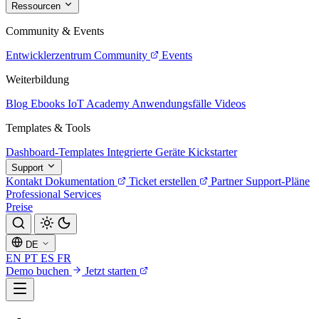
Ressourcen
Community & Events
Entwicklerzentrum
Community
Events
Weiterbildung
Blog
Ebooks
IoT Academy
Anwendungsfälle
Videos
Templates & Tools
Dashboard-Templates
Integrierte Geräte
Kickstarter
Support
Kontakt
Dokumentation
Ticket erstellen
Partner
Support-Pläne
Professional Services
Preise
DE
EN
PT
ES
FR
Demo buchen
Jetzt starten