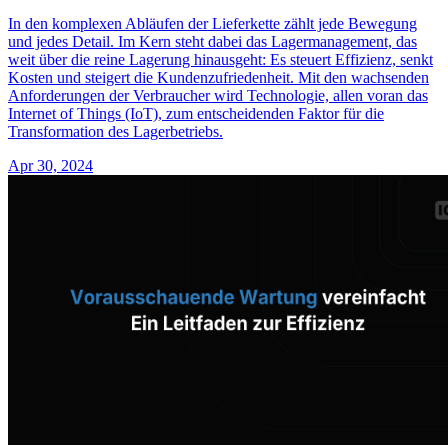
In den komplexen Abläufen der Lieferkette zählt jede Bewegung
und jedes Detail. Im Kern steht dabei das Lagermanagement, das
weit über die reine Lagerung hinausgeht: Es steuert Effizienz, senkt
Kosten und steigert die Kundenzufriedenheit. Mit den wachsenden
Anforderungen der Verbraucher wird Technologie, allen voran das
Internet of Things (IoT), zum entscheidenden Faktor für die
Transformation des Lagerbetriebs.
Apr 30, 2024