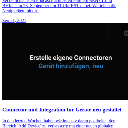
Sei beim nächsten Podcast mit unseren Partnern SENET und
BHIoT am 28. September um 11 Uhr EST dabei. Wir teilen die
Neuigkeiten mit dir!
Sep 21, 2021
Connector und Integration für Geräte neu gestaltet
In den letzten Wochen haben wir intensiv daran gearbeitet, den
Bereich 'Add Device' zu verbessern: mit einer neuen globalen