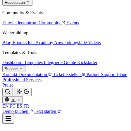
Ressourcen
Community & Events
Entwicklerzentrum
Community
Events
Weiterbildung
Blog
Ebooks
IoT Academy
Anwendungsfälle
Videos
Templates & Tools
Dashboard-Templates
Integrierte Geräte
Kickstarter
Support
Kontakt
Dokumentation
Ticket erstellen
Partner
Support-Pläne
Professional Services
Preise
DE
EN
PT
ES
FR
Demo buchen
Jetzt starten