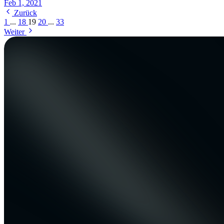
Feb 1, 2021
Zurück
1
...
18
19
20
...
33
Weiter