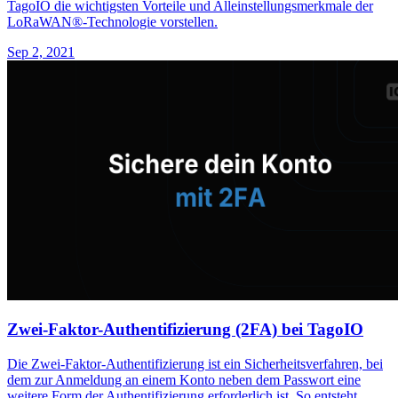
TagoIO die wichtigsten Vorteile und Alleinstellungsmerkmale der
LoRaWAN®-Technologie vorstellen.
Sep 2, 2021
Zwei-Faktor-Authentifizierung (2FA) bei TagoIO
Die Zwei-Faktor-Authentifizierung ist ein Sicherheitsverfahren, bei
dem zur Anmeldung an einem Konto neben dem Passwort eine
weitere Form der Authentifizierung erforderlich ist. So entsteht