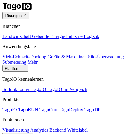
Lösungen
Branchen
Landwirtschaft
Gebäude
Energie
Industrie
Logistik
Anwendungsfälle
Vieh-Echtzeit-Tracking
Geräte & Maschinen
Silo-Überwachung
Submetering
Mehr
Plattform
TagoIO kennenlernen
So funktioniert TagoIO
TagoIO im Vergleich
Produkte
TagoIO
TagoRUN
TagoCore
TagoDeploy
TagoTiP
Funktionen
Visualisierung
Analytics
Backend
Whitelabel