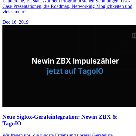
Lauderdale, FL statt. Auf dem Programm stehen Schulungen, Use-
Case-Präsentationen, die Roadmap, Networking-Möglichkeiten und
vieles mehr!
Dec 16, 2019
Neue Sigfox-Geräteintegration: Newin ZBX &
TagoIO
Wir freuen uns, die jüngste Ergänzung unserer Geräteliste