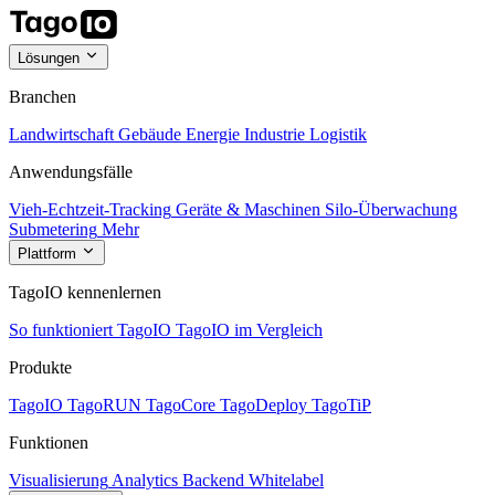
Lösungen
Branchen
Landwirtschaft
Gebäude
Energie
Industrie
Logistik
Anwendungsfälle
Vieh-Echtzeit-Tracking
Geräte & Maschinen
Silo-Überwachung
Submetering
Mehr
Plattform
TagoIO kennenlernen
So funktioniert TagoIO
TagoIO im Vergleich
Produkte
TagoIO
TagoRUN
TagoCore
TagoDeploy
TagoTiP
Funktionen
Visualisierung
Analytics
Backend
Whitelabel