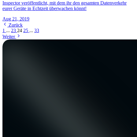
Inspector veröffentlicht, mit dem ihr den gesamten Datenverkehr
eurer Geräte in Echtzeit überwachen könnt!
Aug 21, 2019
Zurück
1
...
23
24
25
...
33
Weiter