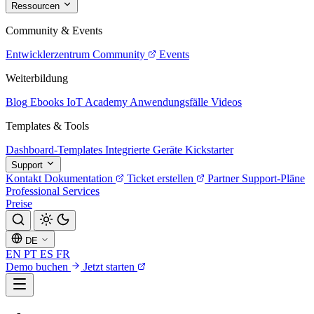
Ressourcen
Community & Events
Entwicklerzentrum
Community
Events
Weiterbildung
Blog
Ebooks
IoT Academy
Anwendungsfälle
Videos
Templates & Tools
Dashboard-Templates
Integrierte Geräte
Kickstarter
Support
Kontakt
Dokumentation
Ticket erstellen
Partner
Support-Pläne
Professional Services
Preise
DE
EN
PT
ES
FR
Demo buchen
Jetzt starten