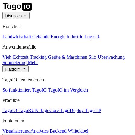
Lösungen
Branchen
Landwirtschaft
Gebäude
Energie
Industrie
Logistik
Anwendungsfälle
Vieh-Echtzeit-Tracking
Geräte & Maschinen
Silo-Überwachung
Submetering
Mehr
Plattform
TagoIO kennenlernen
So funktioniert TagoIO
TagoIO im Vergleich
Produkte
TagoIO
TagoRUN
TagoCore
TagoDeploy
TagoTiP
Funktionen
Visualisierung
Analytics
Backend
Whitelabel