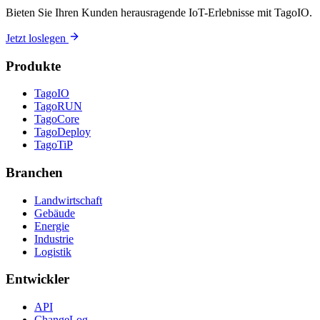
Bieten Sie Ihren Kunden herausragende IoT-Erlebnisse mit TagoIO.
Jetzt loslegen
Produkte
TagoIO
TagoRUN
TagoCore
TagoDeploy
TagoTiP
Branchen
Landwirtschaft
Gebäude
Energie
Industrie
Logistik
Entwickler
API
ChangeLog