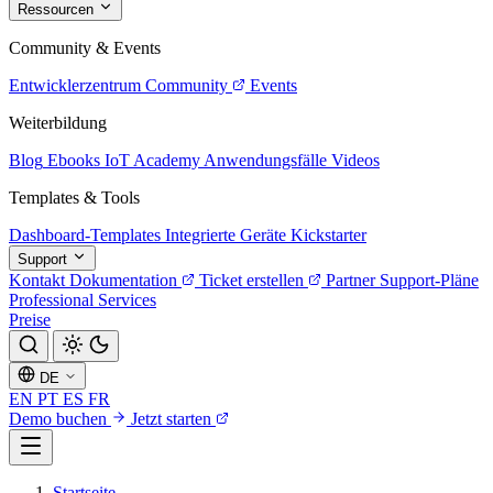
Ressourcen
Community & Events
Entwicklerzentrum
Community
Events
Weiterbildung
Blog
Ebooks
IoT Academy
Anwendungsfälle
Videos
Templates & Tools
Dashboard-Templates
Integrierte Geräte
Kickstarter
Support
Kontakt
Dokumentation
Ticket erstellen
Partner
Support-Pläne
Professional Services
Preise
DE
EN
PT
ES
FR
Demo buchen
Jetzt starten
Startseite