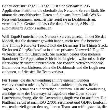
Genau dort sitzt TagoIO. TagoIO ist eine verwaltete IoT-
Application-Plattform, die oberhalb des Network Servers läuft. Sie
nimmt die entschlüsselten Daten auf, die aus Ihrem LoRaWAN-
Netzwerk kommen, speichert sie, zeigt sie in Dashboards an,
verwaltet Ihre Geräte und lässt Sie darauf Alarme, APIs und
automatisierte Actions aufbauen.
Weil TagoIO unterhalb des Network Servers ansetzt, bindet Sie das
Modell, das Sie darunter gewählt haben, nicht fest. Sie betreiben
The Things Network? TagoIO holt die Daten aus The Things Stack.
Sie hosten ChirpStack selbst in einem privaten Netzwerk? TagoIO
verbindet sich mit ChirpStack. Sie mischen beides über mehrere
Standorte? Die Application-Schicht bleibt gleich, während sich die
Netzwerke darunter unterscheiden. Sie können Netzwerkmodelle
ändern oder kombinieren, ohne die Dashboards und die Logik neu
zu bauen, auf die sich Ihr Team verlässt.
Für Teams, die die Anwendung an ihre eigenen Kunden
weiterverkaufen oder als White-Label anbieten müssen, liefert
TagoRUN genau das auf derselben Plattform. Für die Verarbeitung
am Edge nahe der Gateways ist TagoCore eine Open-Source-
Laufzeitumgebung, die die Anwendungslogik vor Ort ausführt. Die
Plattform selbst ist nach ISO 27001 zertifiziert und GDPR-konform,
was tendenziell genau den regulierten Teams am wichtigsten ist, die