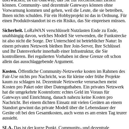
können. Community- und dezentrale Gateways können ohne
Vorwarnung kommen und gehen, weil die Leute, die sie betreiben,
Ihnen nichts schulden. Für ein Hobbyprojekt ist das in Ordnung. Für
einen Produktivstandort ist es ein Risiko, das Sie einpreisen müssen.
Sicherheit.
LoRaWAN verschlüsselt Nutzlasten Ende zu Ende,
unabhängig davon, welches Modell Sie verwenden, die Funkstrecke
ist also nicht die Sorge. Der Unterschied ist betrieblicher Natur: In
einem privaten Netzwerk bleiben Ihre Join-Server, Ihre Schlüssel
und Ihr Datenverkehr innerhalb einer Infrastruktur, die Sie
kontrollieren. Bei regulierten Vorhaben ist diese Grenze oft schon
allein das ausschlaggebende Argument.
Kosten.
Öffentliche Community-Netzwerke kosten im Rahmen des
Fair-Use nichts pro Nachricht, was für kleine oder frühe Projekte
kaum zu schlagen ist. Dezentrale Netzwerke verursachen meist
Kosten pro Paket oder über Datenguthaben. Ein privates Netzwerk
hat die umgekehrte Kostenform: echtes Geld im Voraus für
Gateways und Einrichtung, danach nahezu keine Kosten pro
Nachricht. Bei einem dichten Einsatz mit vielen Geräten an einem
Standort gewinnt das private Modell über die Lebensdauer der
Geräte oft bei den Gesamtkosten, auch wenn es am ersten Tag teurer
aussieht.
SLA.
Das ist der kurze Punkt. Community- und dezentrale