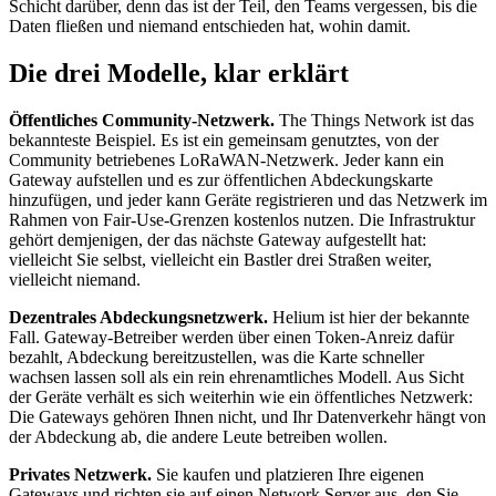
Schicht darüber, denn das ist der Teil, den Teams vergessen, bis die
Daten fließen und niemand entschieden hat, wohin damit.
Die drei Modelle, klar erklärt
Öffentliches Community-Netzwerk.
The Things Network ist das
bekannteste Beispiel. Es ist ein gemeinsam genutztes, von der
Community betriebenes LoRaWAN-Netzwerk. Jeder kann ein
Gateway aufstellen und es zur öffentlichen Abdeckungskarte
hinzufügen, und jeder kann Geräte registrieren und das Netzwerk im
Rahmen von Fair-Use-Grenzen kostenlos nutzen. Die Infrastruktur
gehört demjenigen, der das nächste Gateway aufgestellt hat:
vielleicht Sie selbst, vielleicht ein Bastler drei Straßen weiter,
vielleicht niemand.
Dezentrales Abdeckungsnetzwerk.
Helium ist hier der bekannte
Fall. Gateway-Betreiber werden über einen Token-Anreiz dafür
bezahlt, Abdeckung bereitzustellen, was die Karte schneller
wachsen lassen soll als ein rein ehrenamtliches Modell. Aus Sicht
der Geräte verhält es sich weiterhin wie ein öffentliches Netzwerk:
Die Gateways gehören Ihnen nicht, und Ihr Datenverkehr hängt von
der Abdeckung ab, die andere Leute betreiben wollen.
Privates Netzwerk.
Sie kaufen und platzieren Ihre eigenen
Gateways und richten sie auf einen Network Server aus, den Sie