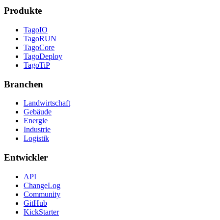
Produkte
TagoIO
TagoRUN
TagoCore
TagoDeploy
TagoTiP
Branchen
Landwirtschaft
Gebäude
Energie
Industrie
Logistik
Entwickler
API
ChangeLog
Community
GitHub
KickStarter