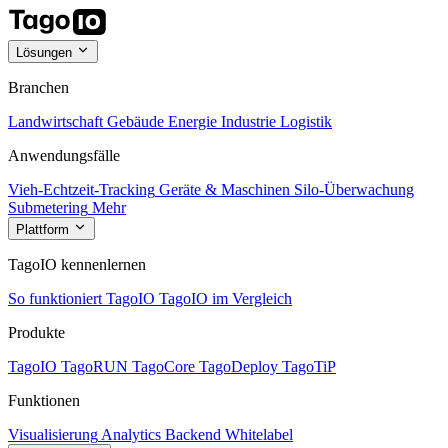
Lösungen
Branchen
Landwirtschaft
Gebäude
Energie
Industrie
Logistik
Anwendungsfälle
Vieh-Echtzeit-Tracking
Geräte & Maschinen
Silo-Überwachung
Submetering
Mehr
Plattform
TagoIO kennenlernen
So funktioniert TagoIO
TagoIO im Vergleich
Produkte
TagoIO
TagoRUN
TagoCore
TagoDeploy
TagoTiP
Funktionen
Visualisierung
Analytics
Backend
Whitelabel