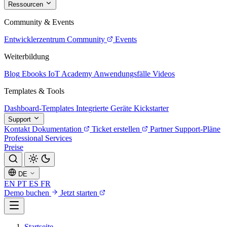
Ressourcen
Community & Events
Entwicklerzentrum
Community
Events
Weiterbildung
Blog
Ebooks
IoT Academy
Anwendungsfälle
Videos
Templates & Tools
Dashboard-Templates
Integrierte Geräte
Kickstarter
Support
Kontakt
Dokumentation
Ticket erstellen
Partner
Support-Pläne
Professional Services
Preise
DE
EN
PT
ES
FR
Demo buchen
Jetzt starten
Startseite