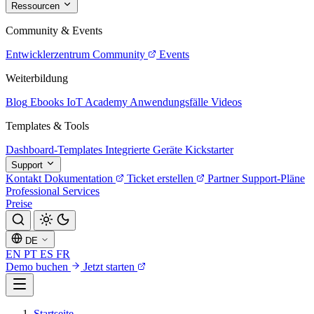
Ressourcen
Community & Events
Entwicklerzentrum
Community
Events
Weiterbildung
Blog
Ebooks
IoT Academy
Anwendungsfälle
Videos
Templates & Tools
Dashboard-Templates
Integrierte Geräte
Kickstarter
Support
Kontakt
Dokumentation
Ticket erstellen
Partner
Support-Pläne
Professional Services
Preise
DE
EN
PT
ES
FR
Demo buchen
Jetzt starten
Startseite