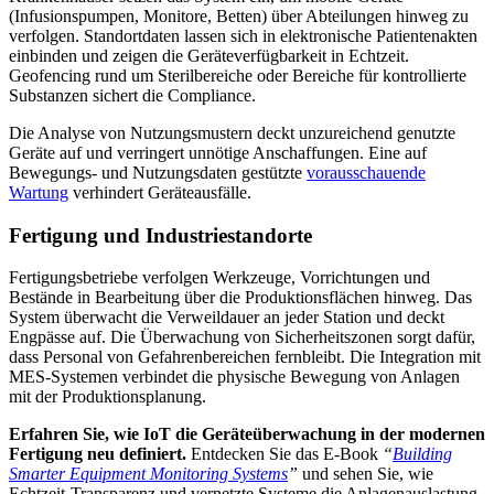
(Infusionspumpen, Monitore, Betten) über Abteilungen hinweg zu
verfolgen. Standortdaten lassen sich in elektronische Patientenakten
einbinden und zeigen die Geräteverfügbarkeit in Echtzeit.
Geofencing rund um Sterilbereiche oder Bereiche für kontrollierte
Substanzen sichert die Compliance.
Die Analyse von Nutzungsmustern deckt unzureichend genutzte
Geräte auf und verringert unnötige Anschaffungen. Eine auf
Bewegungs- und Nutzungsdaten gestützte
vorausschauende
Wartung
verhindert Geräteausfälle.
Fertigung und Industriestandorte
Fertigungsbetriebe verfolgen Werkzeuge, Vorrichtungen und
Bestände in Bearbeitung über die Produktionsflächen hinweg. Das
System überwacht die Verweildauer an jeder Station und deckt
Engpässe auf. Die Überwachung von Sicherheitszonen sorgt dafür,
dass Personal von Gefahrenbereichen fernbleibt. Die Integration mit
MES-Systemen verbindet die physische Bewegung von Anlagen
mit der Produktionsplanung.
Erfahren Sie, wie IoT die Geräteüberwachung in der modernen
Fertigung neu definiert.
Entdecken Sie das E-Book
“
Building
Smarter Equipment Monitoring Systems
”
und sehen Sie, wie
Echtzeit-Transparenz und vernetzte Systeme die Anlagenauslastung