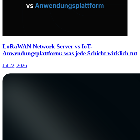
LoRaWAN Network Server vs IoT-
Anwendungsplattform: was jede Schicht wirklich tut
Jul 22, 2026