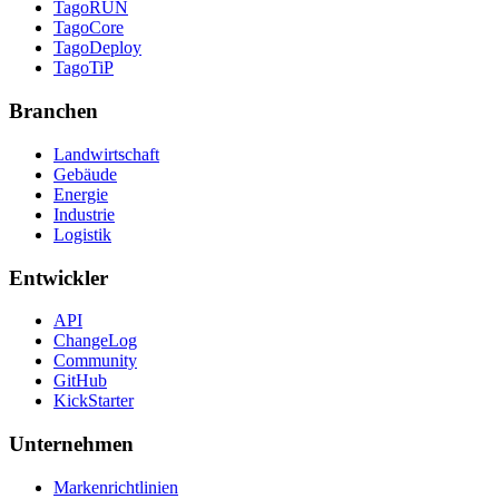
TagoRUN
TagoCore
TagoDeploy
TagoTiP
Branchen
Landwirtschaft
Gebäude
Energie
Industrie
Logistik
Entwickler
API
ChangeLog
Community
GitHub
KickStarter
Unternehmen
Markenrichtlinien