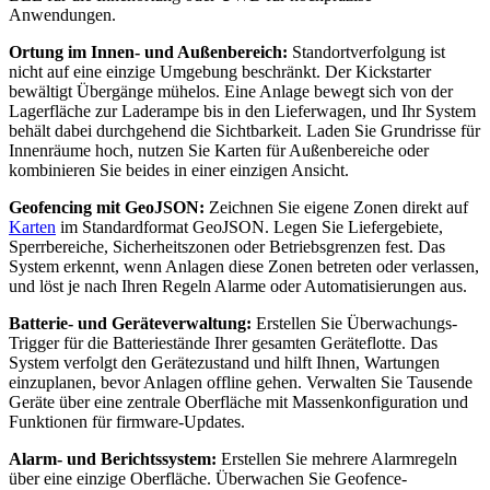
Anwendungen.
Ortung im Innen- und Außenbereich:
Standortverfolgung ist
nicht auf eine einzige Umgebung beschränkt. Der Kickstarter
bewältigt Übergänge mühelos. Eine Anlage bewegt sich von der
Lagerfläche zur Laderampe bis in den Lieferwagen, und Ihr System
behält dabei durchgehend die Sichtbarkeit. Laden Sie Grundrisse für
Innenräume hoch, nutzen Sie Karten für Außenbereiche oder
kombinieren Sie beides in einer einzigen Ansicht.
Geofencing mit GeoJSON:
Zeichnen Sie eigene Zonen direkt auf
Karten
im Standardformat GeoJSON. Legen Sie Liefergebiete,
Sperrbereiche, Sicherheitszonen oder Betriebsgrenzen fest. Das
System erkennt, wenn Anlagen diese Zonen betreten oder verlassen,
und löst je nach Ihren Regeln Alarme oder Automatisierungen aus.
Batterie- und Geräteverwaltung:
Erstellen Sie Überwachungs-
Trigger für die Batteriestände Ihrer gesamten Geräteflotte. Das
System verfolgt den Gerätezustand und hilft Ihnen, Wartungen
einzuplanen, bevor Anlagen offline gehen. Verwalten Sie Tausende
Geräte über eine zentrale Oberfläche mit Massenkonfiguration und
Funktionen für firmware-Updates.
Alarm- und Berichtssystem:
Erstellen Sie mehrere Alarmregeln
über eine einzige Oberfläche. Überwachen Sie Geofence-