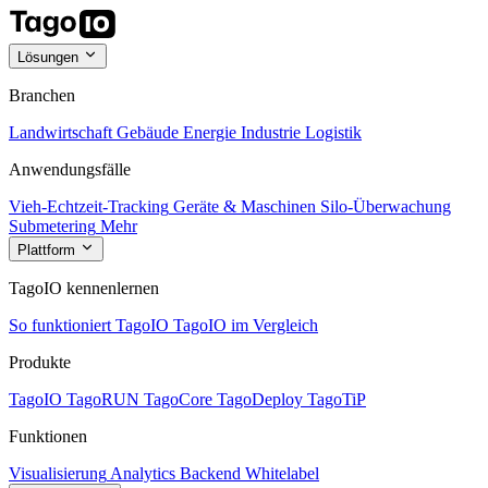
Lösungen
Branchen
Landwirtschaft
Gebäude
Energie
Industrie
Logistik
Anwendungsfälle
Vieh-Echtzeit-Tracking
Geräte & Maschinen
Silo-Überwachung
Submetering
Mehr
Plattform
TagoIO kennenlernen
So funktioniert TagoIO
TagoIO im Vergleich
Produkte
TagoIO
TagoRUN
TagoCore
TagoDeploy
TagoTiP
Funktionen
Visualisierung
Analytics
Backend
Whitelabel