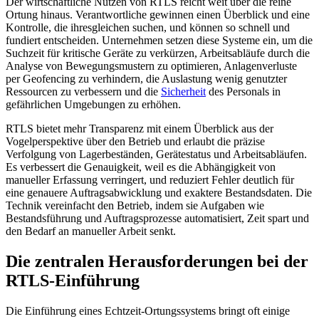
Der wirtschaftliche Nutzen von RTLS reicht weit über die reine
Ortung hinaus. Verantwortliche gewinnen einen Überblick und eine
Kontrolle, die ihresgleichen suchen, und können so schnell und
fundiert entscheiden. Unternehmen setzen diese Systeme ein, um die
Suchzeit für kritische Geräte zu verkürzen, Arbeitsabläufe durch die
Analyse von Bewegungsmustern zu optimieren, Anlagenverluste
per Geofencing zu verhindern, die Auslastung wenig genutzter
Ressourcen zu verbessern und die
Sicherheit
des Personals in
gefährlichen Umgebungen zu erhöhen.
RTLS bietet mehr Transparenz mit einem Überblick aus der
Vogelperspektive über den Betrieb und erlaubt die präzise
Verfolgung von Lagerbeständen, Gerätestatus und Arbeitsabläufen.
Es verbessert die Genauigkeit, weil es die Abhängigkeit von
manueller Erfassung verringert, und reduziert Fehler deutlich für
eine genauere Auftragsabwicklung und exaktere Bestandsdaten. Die
Technik vereinfacht den Betrieb, indem sie Aufgaben wie
Bestandsführung und Auftragsprozesse automatisiert, Zeit spart und
den Bedarf an manueller Arbeit senkt.
Die zentralen Herausforderungen bei der
RTLS-Einführung
Die Einführung eines Echtzeit-Ortungssystems bringt oft einige