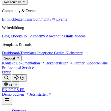
Ressourcen
Community & Events
Entwicklerzentrum
Community
Events
Weiterbildung
Blog
Ebooks
IoT Academy
Anwendungsfälle
Videos
Templates & Tools
Dashboard-Templates
Integrierte Geräte
Kickstarter
Support
Kontakt
Dokumentation
Ticket erstellen
Partner
Support-Pläne
Professional Services
Preise
DE
EN
PT
ES
FR
Demo buchen
Jetzt starten
Startseite