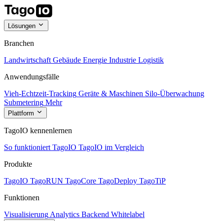
Lösungen
Branchen
Landwirtschaft
Gebäude
Energie
Industrie
Logistik
Anwendungsfälle
Vieh-Echtzeit-Tracking
Geräte & Maschinen
Silo-Überwachung
Submetering
Mehr
Plattform
TagoIO kennenlernen
So funktioniert TagoIO
TagoIO im Vergleich
Produkte
TagoIO
TagoRUN
TagoCore
TagoDeploy
TagoTiP
Funktionen
Visualisierung
Analytics
Backend
Whitelabel