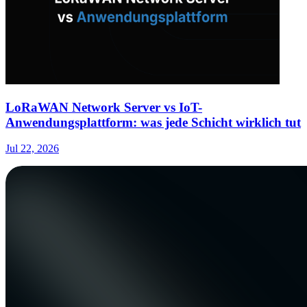
LoRaWAN Network Server vs IoT-
Anwendungsplattform: was jede Schicht wirklich tut
Jul 22, 2026