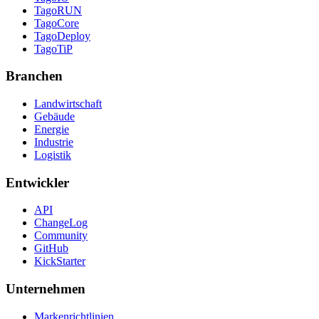
TagoRUN
TagoCore
TagoDeploy
TagoTiP
Branchen
Landwirtschaft
Gebäude
Energie
Industrie
Logistik
Entwickler
API
ChangeLog
Community
GitHub
KickStarter
Unternehmen
Markenrichtlinien