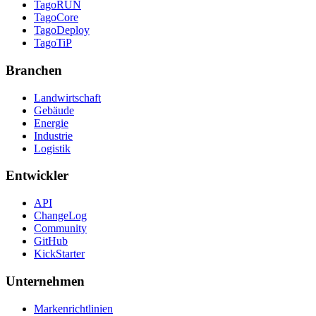
TagoRUN
TagoCore
TagoDeploy
TagoTiP
Branchen
Landwirtschaft
Gebäude
Energie
Industrie
Logistik
Entwickler
API
ChangeLog
Community
GitHub
KickStarter
Unternehmen
Markenrichtlinien