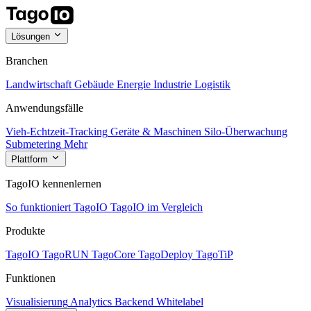
Lösungen
Branchen
Landwirtschaft
Gebäude
Energie
Industrie
Logistik
Anwendungsfälle
Vieh-Echtzeit-Tracking
Geräte & Maschinen
Silo-Überwachung
Submetering
Mehr
Plattform
TagoIO kennenlernen
So funktioniert TagoIO
TagoIO im Vergleich
Produkte
TagoIO
TagoRUN
TagoCore
TagoDeploy
TagoTiP
Funktionen
Visualisierung
Analytics
Backend
Whitelabel