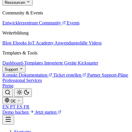
Ressourcen
Community & Events
Entwicklerzentrum
Community
Events
Weiterbildung
Blog
Ebooks
IoT Academy
Anwendungsfälle
Videos
Templates & Tools
Dashboard-Templates
Integrierte Geräte
Kickstarter
Support
Kontakt
Dokumentation
Ticket erstellen
Partner
Support-Pläne
Professional Services
Preise
DE
EN
PT
ES
FR
Demo buchen
Jetzt starten
Startseite