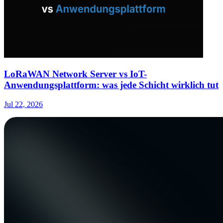
LoRaWAN Network Server vs IoT-
Anwendungsplattform: was jede Schicht wirklich tut
Jul 22, 2026