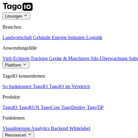
Lösungen
Branchen
Landwirtschaft
Gebäude
Energie
Industrie
Logistik
Anwendungsfälle
Vieh-Echtzeit-Tracking
Geräte & Maschinen
Silo-Überwachung
Subm
Plattform
TagoIO kennenlernen
So funktioniert TagoIO
TagoIO im Vergleich
Produkte
TagoIO
TagoRUN
TagoCore
TagoDeploy
TagoTiP
Funktionen
Visualisierung
Analytics
Backend
Whitelabel
Ressourcen