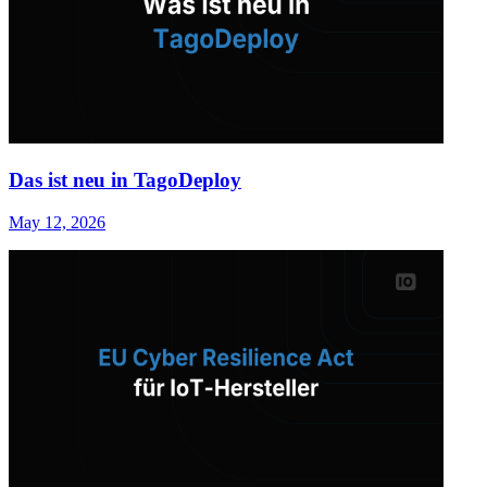
Das ist neu in TagoDeploy
May 12, 2026