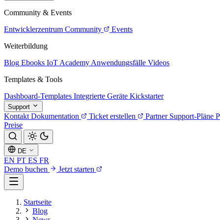
Community & Events
Entwicklerzentrum
Community
Events
Weiterbildung
Blog
Ebooks
IoT Academy
Anwendungsfälle
Videos
Templates & Tools
Dashboard-Templates
Integrierte Geräte
Kickstarter
Support
Kontakt
Dokumentation
Ticket erstellen
Partner
Support-Pläne
P
Preise
DE
EN
PT
ES
FR
Demo buchen
Jetzt starten
Startseite
Blog
News