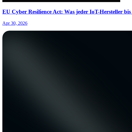
EU Cyber Resilience Act: Was jeder IoT-Hersteller bis
Apr 30, 2026