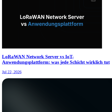
LoRaWAN Network Server vs IoT-
Anwendungsplattform: was jede Schicht wirklich tut
Jul 22, 2026