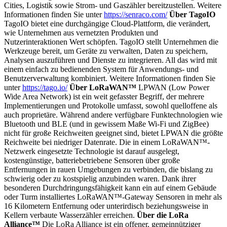
Cities, Logistik sowie Strom- und Gaszähler bereitzustellen. Weitere
Informationen finden Sie unter
https://senraco.com/
Über TagoIO
TagoIO bietet eine durchgängige Cloud-Plattform, die verändert,
wie Unternehmen aus vernetzten Produkten und
Nutzerinteraktionen Wert schöpfen. TagoIO stellt Unternehmen die
Werkzeuge bereit, um Geräte zu verwalten, Daten zu speichern,
Analysen auszuführen und Dienste zu integrieren. All das wird mit
einem einfach zu bedienenden System für Anwendungs- und
Benutzerverwaltung kombiniert. Weitere Informationen finden Sie
unter
https://tago.io/
Über LoRaWAN™
LPWAN (Low Power
Wide Area Network) ist ein weit gefasster Begriff, der mehrere
Implementierungen und Protokolle umfasst, sowohl quelloffene als
auch proprietäre. Während andere verfügbare Funktechnologien wie
Bluetooth und BLE (und in gewissem Maße Wi-Fi und ZigBee)
nicht für große Reichweiten geeignet sind, bietet LPWAN die größte
Reichweite bei niedriger Datenrate. Die in einem LoRaWAN™-
Netzwerk eingesetzte Technologie ist darauf ausgelegt,
kostengünstige, batteriebetriebene Sensoren über große
Entfernungen in rauen Umgebungen zu verbinden, die bislang zu
schwierig oder zu kostspielig anzubinden waren. Dank ihrer
besonderen Durchdringungsfähigkeit kann ein auf einem Gebäude
oder Turm installiertes LoRaWAN™-Gateway Sensoren in mehr als
16 Kilometern Entfernung oder unterirdisch beziehungsweise in
Kellern verbaute Wasserzähler erreichen.
Über die LoRa
Alliance™
Die LoRa Alliance ist ein offener, gemeinnütziger