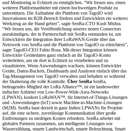
und Monitoring in Echtzeit zu ermöglichen. “Wir freuen uns, einen
weiteren Plattformanbieter mit einem hochwertigen Produkt zu
unterstützen. Die Aufnahme der Plattform von TagoIO wird
Innovationen im B2B-Bereich fördern und Entwicklern ein weiteres
Werkzeug an die Hand geben”, sagte SenRa-CTO Kush Mishra.
“Wir freuen uns, die Veröffentlichung unseres neuen Connectors
anzukündigen, der in Partnerschaft mit SenRa entstanden ist, um
Entwicklern die Integration ihrer LoRaWAN-Geräte über das
Netzwerk von SenRa und die Plattform von TagoIO zu erleichtern”,
sagte TagoIO-CEO Fabio Rosa. Mit dieser Integration können
Entwickler Gerätedaten ganz einfach an ihr TagoIO-Konto
weiterleiten, um sie dort in Echtzeit zu verarbeiten und zu
visualisieren. Wenn Anwendungen wachsen, können Entwickler
Geräte, Daten-Buckets, Dashboards und Analysen einfach über das
Tag-Management von TagoIO verwalten und behalten so während
der Skalierung die volle Kontrolle.
Über SenRa
SenRa,
beitragendes Mitglied der LoRa Alliance™, ist ein landesweiter
indischer Anbieter von Low-Power-Wide-Area-Networks
(LPWAN), konkret LoRaWAN™, für Internet-of-Things-Lösungen
und -Anwendungen (IoT) sowie Machine-to-Machine-Lösungen
(M2M). SenRa baut derzeit in ganz Indien LPWANs für Projekte
auf, die eine sichere, zuverlässige Kommunikation über große
Entfernungen zu niedrigen Kosten erfordern. SenRa arbeitet mit
globalen Partnern zusammen, um intelligente Lösungen wie
Wasserzählung, smarte Landwirtschaft, smarte Beleuchtung, Smart