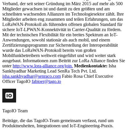
Verband, der seit seiner Gründung im März 2015 auf mehr als 500
Mitglieder gewachsen ist und damit zu den größten und am
schnellsten wachsenden Allianzen im Technologiesektor zählt. Ihre
Mitglieder arbeiten eng zusammen und teilen Erfahrungen, um das
LoRaWAN-Protokoll als führenden offenen globalen Standard für
sichere IoT-LPWAN-Konnektivität in Carrier-Qualität zu fördern.
Mit der technischen Flexibilität für ein breites Spektrum an IoT-
Anwendungen, sowohl stationär als auch mobil, und einem
Zertifizierungsprogramm zur Sicherstellung der Interoperabilität
wurde das LoRaWAN-Protokoll bereits von großen
Mobilfunkbetreibern weltweit eingeführt und wird weiter stark
ausgebaut. Informationen zum Beitritt zur LoRa Alliance finden Sie
unter
http://www.lora-alliance.org/join.
Medienkontakte:
Isha
Sankhyadhar Marketing Lead SenRa Tech Pvt. Ltd.
isha.sankhyadhar@senraco.com
Fabio Rosa Chief Executive
Officer TagoIO
fabioer@tago.io
TagoIO Team
Beiträge, die das TagoIO-Team gemeinsam verfasst, rund um
Produktneuheiten, Integrationen und IoT-Engineering-Praxis.