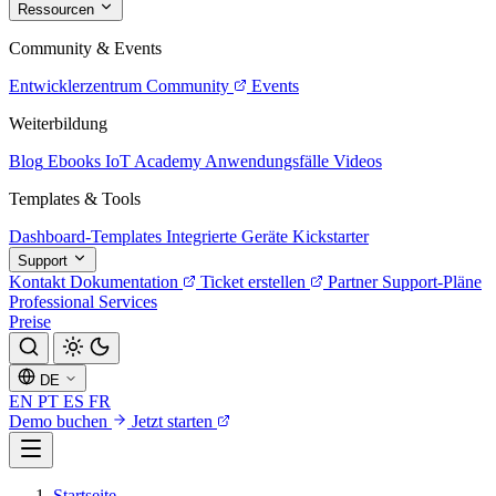
Ressourcen
Community & Events
Entwicklerzentrum
Community
Events
Weiterbildung
Blog
Ebooks
IoT Academy
Anwendungsfälle
Videos
Templates & Tools
Dashboard-Templates
Integrierte Geräte
Kickstarter
Support
Kontakt
Dokumentation
Ticket erstellen
Partner
Support-Pläne
Professional Services
Preise
DE
EN
PT
ES
FR
Demo buchen
Jetzt starten
Startseite