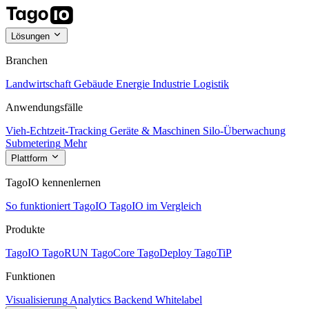
Lösungen
Branchen
Landwirtschaft
Gebäude
Energie
Industrie
Logistik
Anwendungsfälle
Vieh-Echtzeit-Tracking
Geräte & Maschinen
Silo-Überwachung
Submetering
Mehr
Plattform
TagoIO kennenlernen
So funktioniert TagoIO
TagoIO im Vergleich
Produkte
TagoIO
TagoRUN
TagoCore
TagoDeploy
TagoTiP
Funktionen
Visualisierung
Analytics
Backend
Whitelabel