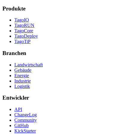
Produkte
TagoIO
TagoRUN
TagoCore
TagoDeploy
TagoTiP
Branchen
Landwirtschaft
Gebäude
Energie
Industrie
Logistik
Entwickler
API
ChangeLog
Community
GitHub
KickStarter